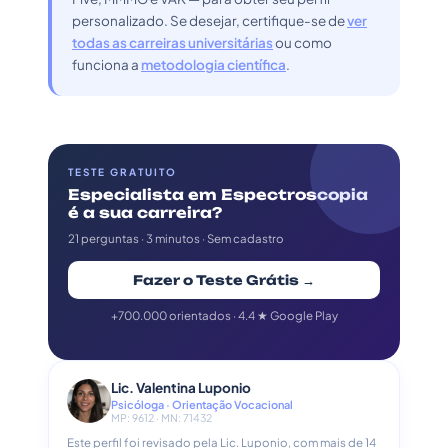
personalizado. Se desejar, certifique-se de
ver
todas as carreiras universitárias
ou como
funciona a
metodologia científica
.
TESTE GRATUITO
Especialista em Espectroscopia
é a sua carreira?
21 perguntas · 3 minutos · Sem cadastro
Fazer o Teste Grátis →
+700.000 orientados · 4.4 ★ Google Play
Lic. Valentina Luponio
Psicóloga · Orientação Vocacional
MP: 9612 · MN: 71432
Este perfil foi revisado pela Lic. Luponio, com mais de 14