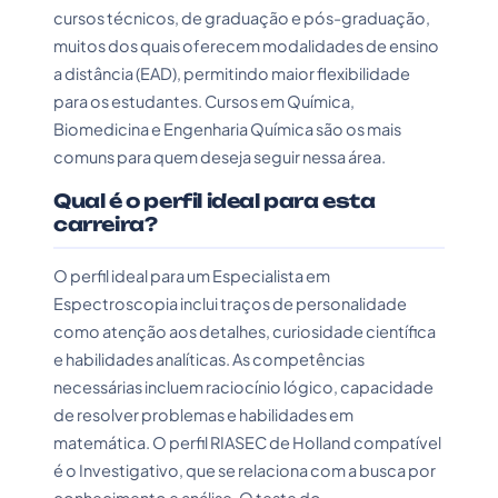
cursos técnicos, de graduação e pós-graduação,
muitos dos quais oferecem modalidades de ensino
a distância (EAD), permitindo maior flexibilidade
para os estudantes. Cursos em Química,
Biomedicina e Engenharia Química são os mais
comuns para quem deseja seguir nessa área.
Qual é o perfil ideal para esta
carreira?
O perfil ideal para um Especialista em
Espectroscopia inclui traços de personalidade
como atenção aos detalhes, curiosidade científica
e habilidades analíticas. As competências
necessárias incluem raciocínio lógico, capacidade
de resolver problemas e habilidades em
matemática. O perfil RIASEC de Holland compatível
é o Investigativo, que se relaciona com a busca por