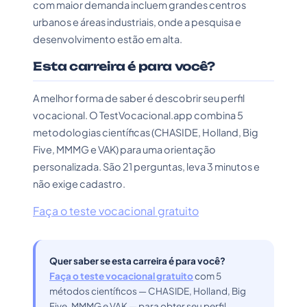
com maior demanda incluem grandes centros
urbanos e áreas industriais, onde a pesquisa e
desenvolvimento estão em alta.
Esta carreira é para você?
A melhor forma de saber é descobrir seu perfil
vocacional. O TestVocacional.app combina 5
metodologias científicas (CHASIDE, Holland, Big
Five, MMMG e VAK) para uma orientação
personalizada. São 21 perguntas, leva 3 minutos e
não exige cadastro.
Faça o teste vocacional gratuito
Quer saber se esta carreira é para você?
Faça o teste vocacional gratuito
com 5
métodos científicos — CHASIDE, Holland, Big
Five, MMMG e VAK — para obter seu perfil