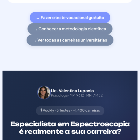
→ Fazer o teste vocacional gratuito
→ Conhecer a metodologia científica
→ Ver todas as carreiras universitárias
Lic. Valentina Luponio
Psicóloga · MP: 9612 · MN: 71432
🎙️ Vockly · 5 Testes · +1.400 carreiras
Especialista em Espectroscopia
é realmente a sua carreira?