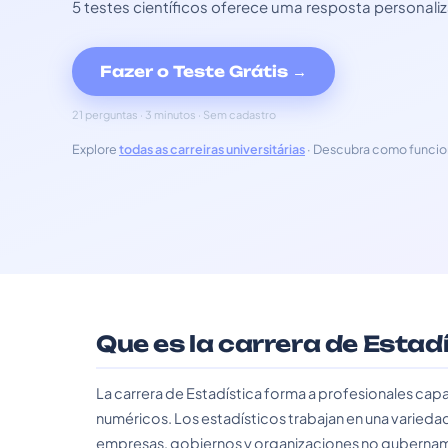
5 testes científicos oferece uma resposta personali
Fazer o Teste Grátis →
21 perguntas · 3 minutos · Sem cadastro
Explore
todas as carreiras universitárias
· Descubra como funcio
Que es la carrera de Estad
La carrera de Estadística forma a profesionales capa
numéricos. Los estadísticos trabajan en una variedad
empresas, gobiernos y organizaciones no gubername