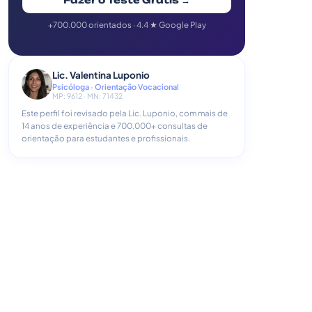
Fazer o Teste Grátis →
+700.000 orientados · 4.4 ★ Google Play
Lic. Valentina Luponio
Psicóloga · Orientação Vocacional
MP: 9612 · MN: 71432
Este perfil foi revisado pela Lic. Luponio, com mais de
14 anos de experiência e 700.000+ consultas de
orientação para estudantes e profissionais.