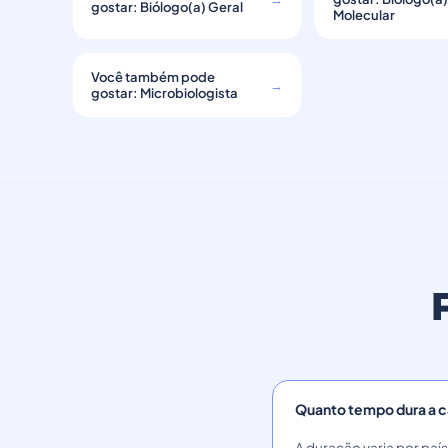
gostar: Biólogo(a) Geral
Molecular
Você também pode
→
gostar: Microbiologista
Quanto tempo dura a ca
A duração varia por paí