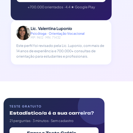
+700.000 orientados · 4.4 ★ Google Play
Lic. Valentina Luponio
Psicóloga · Orientação Vocacional
MP: 9612 · MN: 71432
Este perfil foi revisado pela Lic. Luponio, com mais de
14 anos de experiência e 700.000+ consultas de
orientação para estudantes e profissionais.
TESTE GRATUITO
Estadístico/a é a sua carreira?
21 perguntas · 3 minutos · Sem cadastro