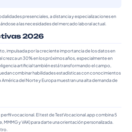
odalidades presenciales, a distancia y especializaciones en
tándose a las necesidades del mercado laboral actual.
ctivas 2026
o, impulsada por la creciente importancia de los datos en
ral crezca un 30% en los próximos años, especialmente en
eligencia artificial también está transformando el campo,
uedan combinar habilidades estadísticas con conocimientos
o América del Norte y Europa muestran una alta demanda de
 perfil vocacional. El test de TestVocacional.app combina 5
e, MMMG y VAK) para darte una orientación personalizada.
tro.