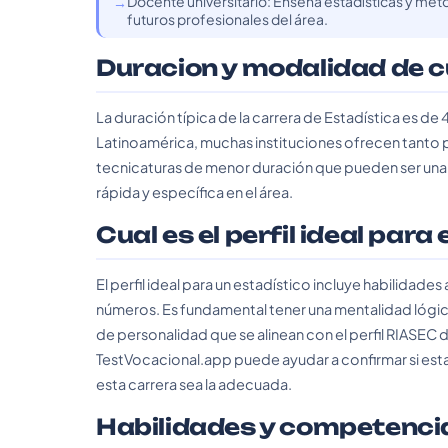
Docente universitario: Enseña estadísticas y mét
futuros profesionales del área.
Duracion y modalidad de 
La duración típica de la carrera de Estadística es de 
Latinoamérica, muchas instituciones ofrecen tanto
tecnicaturas de menor duración que pueden ser un
rápida y específica en el área.
Cual es el perfil ideal para
El perfil ideal para un estadístico incluye habilidades
números. Es fundamental tener una mentalidad lógic
de personalidad que se alinean con el perfil RIASEC de
TestVocacional.app puede ayudar a confirmar si est
esta carrera sea la adecuada.
Habilidades y competenci