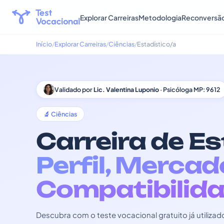
Explorar Carreiras
Metodologia
Reconversã
Início
Explorar Carreiras
Ciências
Estadístico/a
Validado por
Lic. Valentina Luponio
· Psicóloga MP: 9612
🔬 Ciências
Carreira de Es
Perfil, Mercad
Compatibilida
Descubra com o teste vocacional gratuito já utili