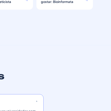
ticista
gostar: Bioinformata
s
a ver universidades com