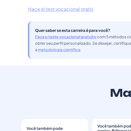
Hace el test vocacional gratis
Quer saber se esta carreira é para você?
Faça o teste vocacional gratuito
com 5 métodos cie
obter seu perfil personalizado. Se desejar, certifiq
a
metodologia científica
.
Mai
Você também po
Você também pode
→
gostar: Biólogo(a