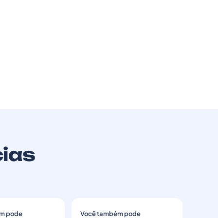
cias
m pode
Você também pode
→
→