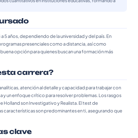
odos cuantitativos en instituciones educativas, formando a
cursado
4 a 5 años, dependiendo de la universidad y del país. En
 programas presenciales como a distancia, así como
a buena opción para quienes buscan una formación más
 esta carrera?
 analíticas, atención al detalle y capacidad para trabajar con
a y un enfoque crítico para resolver problemas. Los rasgos
 Holland son Investigativo y Realista. El test de
as características son predominantes en ti, asegurando que
as clave