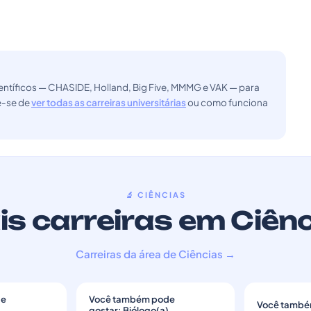
ntíficos — CHASIDE, Holland, Big Five, MMMG e VAK — para
ue-se de
ver todas as carreiras universitárias
ou como funciona
🔬 CIÊNCIAS
s carreiras em Ciên
Carreiras da área de Ciências →
de
Você também pode
Você també
)
→
gostar: Biólogo(a)
→