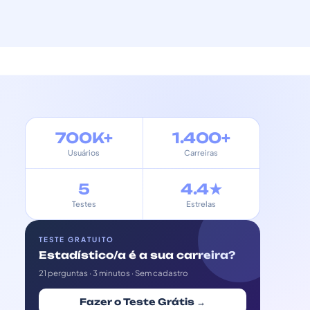
700K+
1.400+
Usuários
Carreiras
5
4.4★
Testes
Estrelas
TESTE GRATUITO
Estadístico/a é a sua carreira?
21 perguntas · 3 minutos · Sem cadastro
Fazer o Teste Grátis →