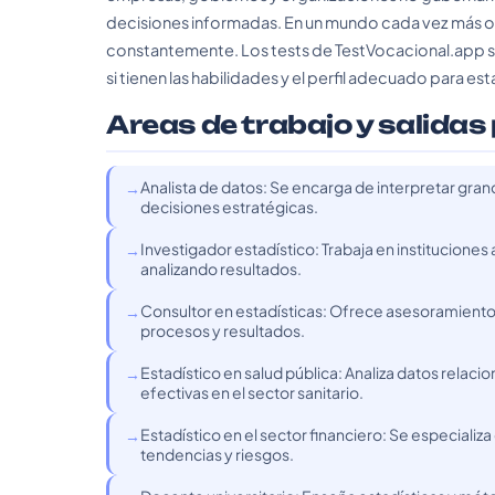
decisiones informadas. En un mundo cada vez más ori
constantemente. Los tests de TestVocacional.app son
si tienen las habilidades y el perfil adecuado para est
Areas de trabajo y salidas
Analista de datos: Se encarga de interpretar gra
decisiones estratégicas.
Investigador estadístico: Trabaja en institucione
analizando resultados.
Consultor en estadísticas: Ofrece asesoramiento 
procesos y resultados.
Estadístico en salud pública: Analiza datos relaci
efectivas en el sector sanitario.
Estadístico en el sector financiero: Se especializ
tendencias y riesgos.