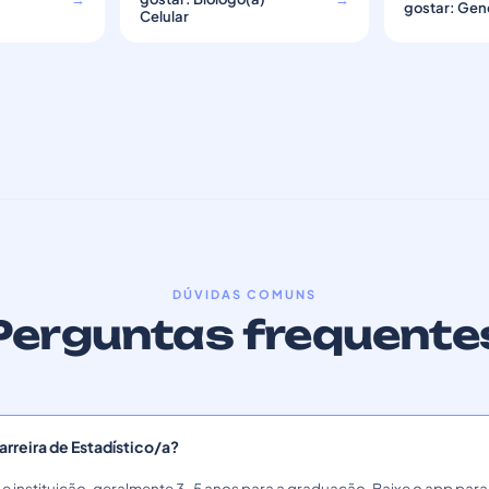
gostar: Gene
Celular
DÚVIDAS COMUNS
Perguntas frequente
rreira de Estadístico/a?
s e instituição, geralmente 3–5 anos para a graduação. Baixe o app par