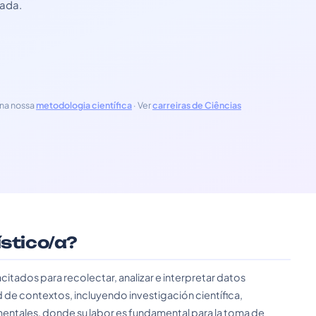
zada.
na nossa
metodologia científica
· Ver
carreiras de Ciências
ístico/a?
citados para recolectar, analizar e interpretar datos
 de contextos, incluyendo investigación científica,
ntales, donde su labor es fundamental para la toma de