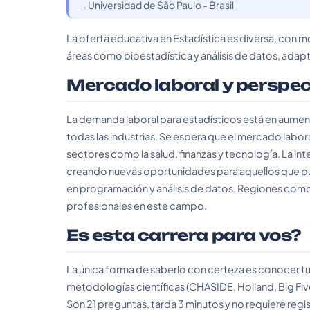
Universidad de São Paulo - Brasil
La oferta educativa en Estadística es diversa, con m
áreas como bioestadística y análisis de datos, adap
Mercado laboral y perspe
La demanda laboral para estadísticos está en aument
todas las industrias. Se espera que el mercado labo
sectores como la salud, finanzas y tecnología. La int
creando nuevas oportunidades para aquellos que p
en programación y análisis de datos. Regiones com
profesionales en este campo.
Es esta carrera para vos?
La única forma de saberlo con certeza es conocer tu
metodologías científicas (CHASIDE, Holland, Big Fiv
Son 21 preguntas, tarda 3 minutos y no requiere regis