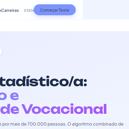
Começar Teste
o
Carreiras
ES
EN
tadístico/a:
o e
de Vocacional
zado por mais de 700.000 pessoas. O algoritmo combinado de