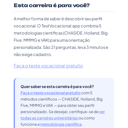
Esta carreira é para você?
A melhor forma de saber é descobrir seu perfil
vocacional. O TestVocacional.app combina 5
metodologias científicas (CHASIDE, Holland, Big
Five, MMMG e VAK) para uma orientação
personalizada. São 21 perguntas, leva 3 minutos e
não exige cadastro.
Faça o teste vocacional gratuito
Quer saber se esta carreira é para você?
Faça o teste vocacional gratuito
com 5
métodos científicos — CHASIDE, Holland, Big
Five, MMMG e VAK — para obter seu perfil
personalizado. Se desejar, certifique-se de
ver
todas as carreiras universitárias
ou como
funciona a
metodologia científica
.