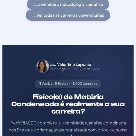
→ Conhecer a metodologia científica
→ Ver todas as carreiras universitárias
Lic. Valentina Luponio
Psicóloga · MP: 9612 · MN: 71432
🎙️ Vockly · 5 Testes · +1.400 carreiras
Físico(a) de Matéria
Condensada é realmente a sua
carreira?
Perfil RIASEC completo, universidades, análise combinada
dos 5 testes e orientação personalizada com o Vockly, nossa