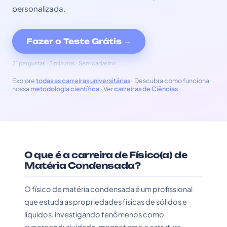
personalizada.
Fazer o Teste Grátis →
21 perguntas · 3 minutos · Sem cadastro
Explore
todas as carreiras universitárias
· Descubra como funciona
nossa
metodologia científica
· Ver
carreiras de Ciências
O que é a carreira de Físico(a) de
Matéria Condensada?
O físico de matéria condensada é um profissional
que estuda as propriedades físicas de sólidos e
líquidos, investigando fenômenos como