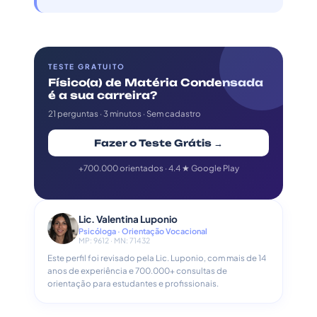
TESTE GRATUITO
Físico(a) de Matéria Condensada
é a sua carreira?
21 perguntas · 3 minutos · Sem cadastro
Fazer o Teste Grátis →
+700.000 orientados · 4.4 ★ Google Play
Lic. Valentina Luponio
Psicóloga · Orientação Vocacional
MP: 9612 · MN: 71432
Este perfil foi revisado pela Lic. Luponio, com mais de 14
anos de experiência e 700.000+ consultas de
orientação para estudantes e profissionais.