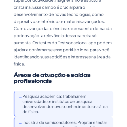
supercondutividade, magnetismo e estrutura
cristalina. Esse campo é crucial para o
desenvolvimento de novas tecnologias, como
dispositivos eletrônicos e materiais avançados.
Com o avanço das ciências e a crescente demanda
por inovação, a relevância dessa carreira só
aumenta. Os testes do TestVocacional.app podem
ajudar a confirmar se esse perfil é o ideal para você,
identificando suas aptidões e interesses na área da
física.
Áreas de atuação e saídas
profissionais
Pesquisa acadêmica: Trabalhar em
universidades e institutos de pesquisa,
desenvolvendo novos conhecimentos na área
de física.
Indústria de semicondutores: Projetar e testar