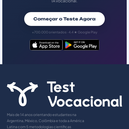
IA vocacional.
Começar o Teste Agora
+700.000 orientados · 4.4 ★ Google Play
Mais de 14 anos orientando estudantes na
Argentina, México, Colômbia e toda a América
Latina com 5 metodologias científicas