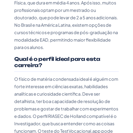
Física, que dura em média 4 anos. Após isso, muitos
profissionais optam por um mestrado ou
doutorado, que pode levar de 2 a 5 anos adicionais.
No Brasil e na América Latina, existem opções de
cursos técnicos e programas de pós-graduação na
modalidade EAD, permitindo maior flexibilidade
para os alunos.
Qual é o perfil ideal para esta
carreira?
O físico de matéria condensada ideal é alguém com
forte interesse em ciências exatas, habilidades
analíticas e curiosidade científica. Deve ser
detalhista, ter boa capacidade de resolução de
problemas e gostar de trabalhar com experimentos
e dados. O perfil RIASEC de Holland compatível é o
Investigador, que busca entender como as coisas
funcionam. O teste do TestVocacional.app pode