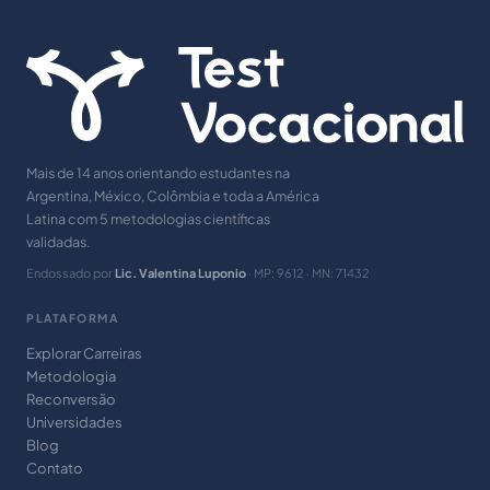
Mais de 14 anos orientando estudantes na
Argentina, México, Colômbia e toda a América
Latina com 5 metodologias científicas
validadas.
Endossado por
Lic. Valentina Luponio
· MP: 9612 · MN: 71432
PLATAFORMA
Explorar Carreiras
Metodologia
Reconversão
Universidades
Blog
Contato