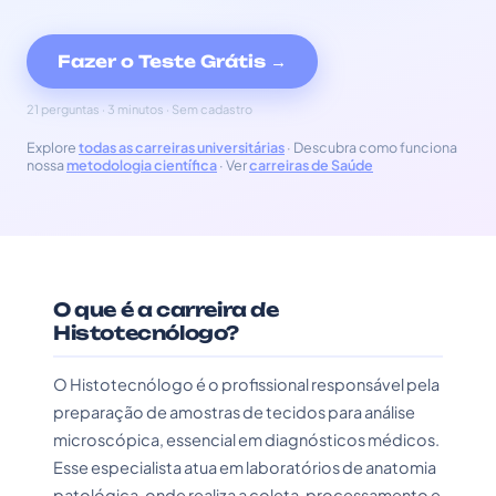
Fazer o Teste Grátis →
21 perguntas · 3 minutos · Sem cadastro
Explore
todas as carreiras universitárias
· Descubra como funciona
nossa
metodologia científica
· Ver
carreiras de Saúde
O que é a carreira de
Histotecnólogo?
O Histotecnólogo é o profissional responsável pela
preparação de amostras de tecidos para análise
microscópica, essencial em diagnósticos médicos.
Esse especialista atua em laboratórios de anatomia
patológica, onde realiza a coleta, processamento e