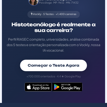
Psicóloga · MP: 9612 · MN: 71432
🎙️ Vockly · 5 Testes · +1.400 carreiras
Histotecnólogo é realmente a
sua carreira?
Perfil RIASEC completo, universidades, análise combinada
dos 5 testes e orientação personalizada com o Vockly, nossa
IA vocacional.
Começar o Teste Agora
+700.000 orientados · 4.4 ★ Google Play