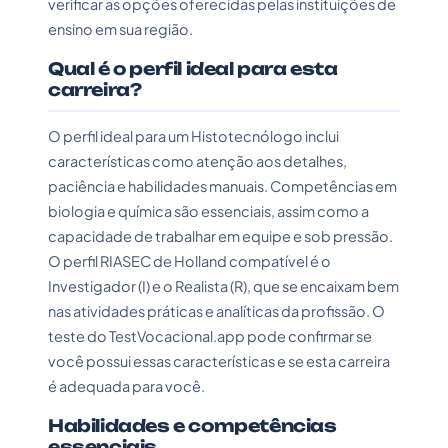
verificar as opções oferecidas pelas instituições de
ensino em sua região.
Qual é o perfil ideal para esta
carreira?
O perfil ideal para um Histotecnólogo inclui
características como atenção aos detalhes,
paciência e habilidades manuais. Competências em
biologia e química são essenciais, assim como a
capacidade de trabalhar em equipe e sob pressão.
O perfil RIASEC de Holland compatível é o
Investigador (I) e o Realista (R), que se encaixam bem
nas atividades práticas e analíticas da profissão. O
teste do TestVocacional.app pode confirmar se
você possui essas características e se esta carreira
é adequada para você.
Habilidades e competências
essenciais