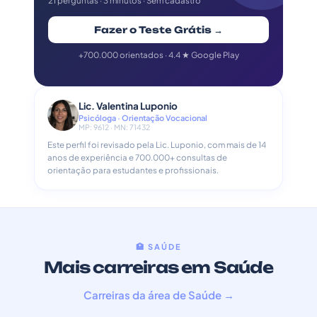
21 perguntas · 3 minutos · Sem cadastro
Fazer o Teste Grátis →
+700.000 orientados · 4.4 ★ Google Play
Lic. Valentina Luponio
Psicóloga · Orientação Vocacional
MP: 9612 · MN: 71432
Este perfil foi revisado pela Lic. Luponio, com mais de 14
anos de experiência e 700.000+ consultas de
orientação para estudantes e profissionais.
🏥 SAÚDE
Mais carreiras em Saúde
Carreiras da área de Saúde →