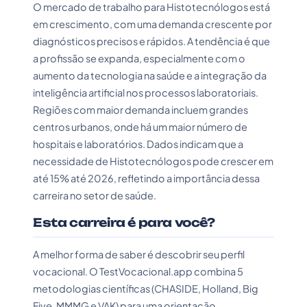
O mercado de trabalho para Histotecnólogos está
em crescimento, com uma demanda crescente por
diagnósticos precisos e rápidos. A tendência é que
a profissão se expanda, especialmente com o
aumento da tecnologia na saúde e a integração da
inteligência artificial nos processos laboratoriais.
Regiões com maior demanda incluem grandes
centros urbanos, onde há um maior número de
hospitais e laboratórios. Dados indicam que a
necessidade de Histotecnólogos pode crescer em
até 15% até 2026, refletindo a importância dessa
carreira no setor de saúde.
Esta carreira é para você?
A melhor forma de saber é descobrir seu perfil
vocacional. O TestVocacional.app combina 5
metodologias científicas (CHASIDE, Holland, Big
Five, MMMG e VAK) para uma orientação