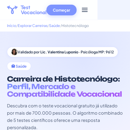
Começar
Início
Explorar Carreiras
Saúde
Histotecnólogo
Validado por
Lic. Valentina Luponio
· Psicóloga MP: 9612
🏥 Saúde
Carreira de Histotecnólogo:
Perfil, Mercado e
Compatibilidade Vocacional
Descubra com o teste vocacional gratuito já utilizado
por mais de 700.000 pessoas. O algoritmo combinado
de 5 testes científicos oferece uma resposta
personalizada.