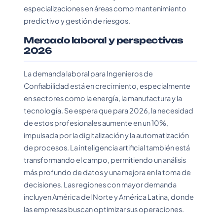
especializaciones en áreas como mantenimiento
predictivo y gestión de riesgos.
Mercado laboral y perspectivas
2026
La demanda laboral para Ingenieros de
Confiabilidad está en crecimiento, especialmente
en sectores como la energía, la manufactura y la
tecnología. Se espera que para 2026, la necesidad
de estos profesionales aumente en un 10%,
impulsada por la digitalización y la automatización
de procesos. La inteligencia artificial también está
transformando el campo, permitiendo un análisis
más profundo de datos y una mejora en la toma de
decisiones. Las regiones con mayor demanda
incluyen América del Norte y América Latina, donde
las empresas buscan optimizar sus operaciones.