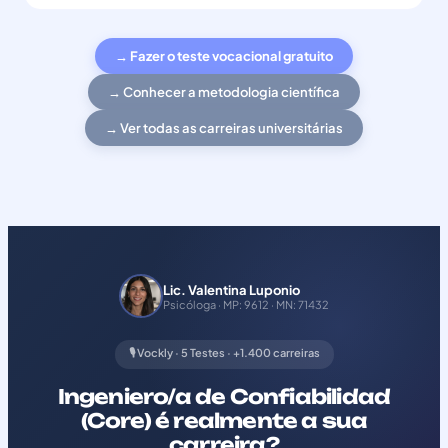
→ Fazer o teste vocacional gratuito
→ Conhecer a metodologia científica
→ Ver todas as carreiras universitárias
Lic. Valentina Luponio
Psicóloga · MP: 9612 · MN: 71432
🎙️ Vockly · 5 Testes · +1.400 carreiras
Ingeniero/a de Confiabilidad
(Core) é realmente a sua
carreira?