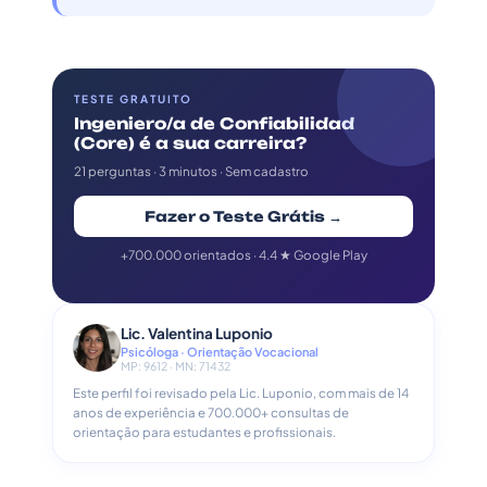
TESTE GRATUITO
Ingeniero/a de Confiabilidad
(Core) é a sua carreira?
21 perguntas · 3 minutos · Sem cadastro
Fazer o Teste Grátis →
+700.000 orientados · 4.4 ★ Google Play
Lic. Valentina Luponio
Psicóloga · Orientação Vocacional
MP: 9612 · MN: 71432
Este perfil foi revisado pela Lic. Luponio, com mais de 14
anos de experiência e 700.000+ consultas de
orientação para estudantes e profissionais.