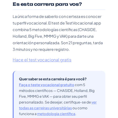
Es esta carrera para vos?
La única forma de saberlo con certeza es conocer
tu perfil vocacional. El test de TestVocacional.app
combina 5 metodologías científicas (CHASIDE,
Holland, Big Five, MMMG y VAK) para darte una
orientación personalizada. Son 21 preguntas, tarda
3 minutos y no requiere registro.
Hace el test vocacional gratis
Quer saber se esta carreira é para você?
Faça o teste vocacional gratuito
com 5
métodos científicos — CHASIDE, Holland, Big
Five, MMMG e VAK — para obter seu perfil
personalizado. Se desejar, certifique-se de
ver
todas as carreiras universitárias
ou como
funciona a
metodologia científica
.