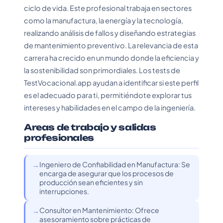
ciclo de vida. Este profesional trabaja en sectores
como la manufactura, la energía y la tecnología,
realizando análisis de fallos y diseñando estrategias
de mantenimiento preventivo. La relevancia de esta
carrera ha crecido en un mundo donde la eficiencia y
la sostenibilidad son primordiales. Los tests de
TestVocacional.app ayudan a identificar si este perfil
es el adecuado para ti, permitiéndote explorar tus
intereses y habilidades en el campo de la ingeniería.
Areas de trabajo y salidas
profesionales
Ingeniero de Confiabilidad en Manufactura: Se
encarga de asegurar que los procesos de
producción sean eficientes y sin
interrupciones.
Consultor en Mantenimiento: Ofrece
asesoramiento sobre prácticas de