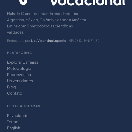
Mais de 14 anos orientando estudantes na
Argentina, México, Colômbia e toda a América
Latina com 5 metodologias científicas
validadas.
Endossado por
Lic. Valentina Luponio
· MP: 9612 · MN: 71432
PLATAFORMA
Explorar Carreiras
Metodologia
Reconversão
Universidades
Blog
Contato
LEGAL & IDIOMAS
Privacidade
Termos
English