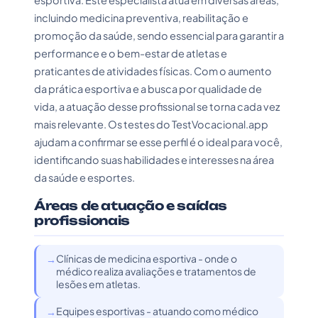
esportiva. Este especialista atua em diversas áreas,
incluindo medicina preventiva, reabilitação e
promoção da saúde, sendo essencial para garantir a
performance e o bem-estar de atletas e
praticantes de atividades físicas. Com o aumento
da prática esportiva e a busca por qualidade de
vida, a atuação desse profissional se torna cada vez
mais relevante. Os testes do TestVocacional.app
ajudam a confirmar se esse perfil é o ideal para você,
identificando suas habilidades e interesses na área
da saúde e esportes.
Áreas de atuação e saídas
profissionais
Clínicas de medicina esportiva - onde o
médico realiza avaliações e tratamentos de
lesões em atletas.
Equipes esportivas - atuando como médico