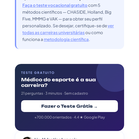
Faça o teste vocacional gratuito
com 5
métodos científicos — CHASIDE, Holland, Big
Five, MMMG e VAK — para obter seu perfil
personalizado. Se desejar, certifique-se de
ver
todas as carreiras universitárias
ou como
funciona a
metodologia científica
.
TESTE GRATUITO
Médico do esporte é a sua
carreira?
21 perguntas · 3 minutos · Sem cadastro
Fazer o Teste Grátis →
+700.000 orientados · 4.4 ★ Google Play