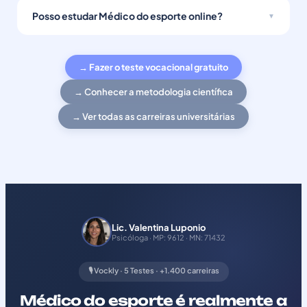
Posso estudar Médico do esporte online?
→ Fazer o teste vocacional gratuito
→ Conhecer a metodologia científica
→ Ver todas as carreiras universitárias
Lic. Valentina Luponio
Psicóloga · MP: 9612 · MN: 71432
🎙️ Vockly · 5 Testes · +1.400 carreiras
Médico do esporte é realmente a