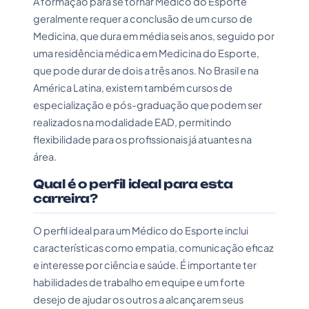
A formação para se tornar Médico do Esporte
geralmente requer a conclusão de um curso de
Medicina, que dura em média seis anos, seguido por
uma residência médica em Medicina do Esporte,
que pode durar de dois a três anos. No Brasil e na
América Latina, existem também cursos de
especialização e pós-graduação que podem ser
realizados na modalidade EAD, permitindo
flexibilidade para os profissionais já atuantes na
área.
Qual é o perfil ideal para esta
carreira?
O perfil ideal para um Médico do Esporte inclui
características como empatia, comunicação eficaz
e interesse por ciência e saúde. É importante ter
habilidades de trabalho em equipe e um forte
desejo de ajudar os outros a alcançarem seus