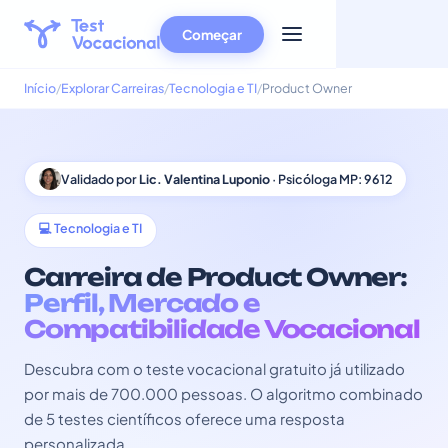
Começar
Início
Explorar Carreiras
Tecnologia e TI
Product Owner
Validado por
Lic. Valentina Luponio
· Psicóloga MP: 9612
💻 Tecnologia e TI
Carreira de Product Owner:
Perfil, Mercado e
Compatibilidade Vocacional
Descubra com o teste vocacional gratuito já utilizado
por mais de 700.000 pessoas. O algoritmo combinado
de 5 testes científicos oferece uma resposta
personalizada.