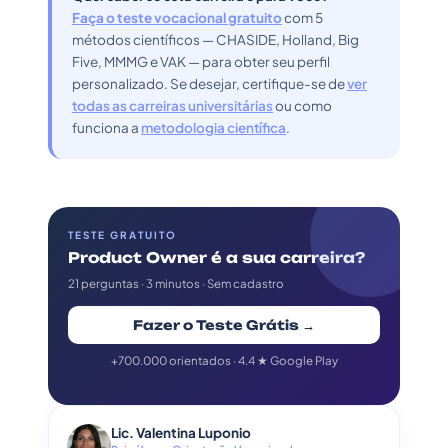
Faça o teste vocacional gratuito
com 5
métodos científicos — CHASIDE, Holland, Big
Five, MMMG e VAK — para obter seu perfil
personalizado. Se desejar, certifique-se de
ver
todas as carreiras universitárias
ou como
funciona a
metodologia científica
.
TESTE GRATUITO
Product Owner é a sua carreira?
21 perguntas · 3 minutos · Sem cadastro
Fazer o Teste Grátis →
+700.000 orientados · 4.4 ★ Google Play
Lic. Valentina Luponio