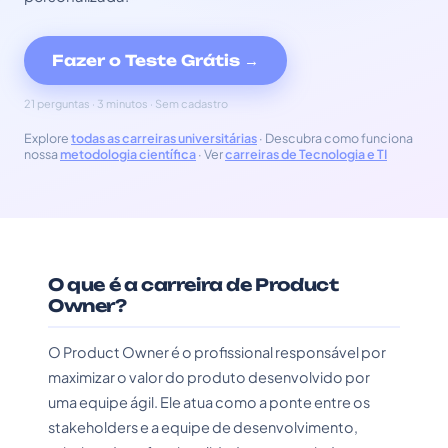
Fazer o Teste Grátis →
21 perguntas · 3 minutos · Sem cadastro
Explore
todas as carreiras universitárias
· Descubra como funciona
nossa
metodologia científica
· Ver
carreiras de Tecnologia e TI
O que é a carreira de Product
Owner?
O Product Owner é o profissional responsável por
maximizar o valor do produto desenvolvido por
uma equipe ágil. Ele atua como a ponte entre os
stakeholders e a equipe de desenvolvimento,