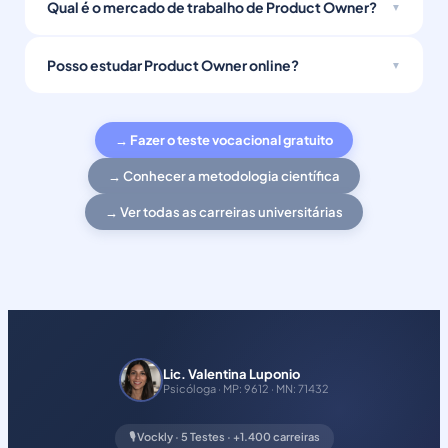
Qual é o mercado de trabalho de Product Owner?
Posso estudar Product Owner online?
→ Fazer o teste vocacional gratuito
→ Conhecer a metodologia científica
→ Ver todas as carreiras universitárias
Lic. Valentina Luponio
Psicóloga · MP: 9612 · MN: 71432
🎙️ Vockly · 5 Testes · +1.400 carreiras