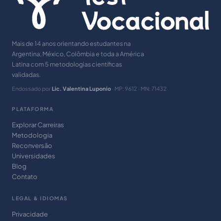
Mais de 14 anos orientando estudantes na
Argentina, México, Colômbia e toda a América
Latina com 5 metodologias científicas
validadas.
Endossado por
Lic. Valentina Luponio
· MP: 9612 · MN: 71432
PLATAFORMA
Explorar Carreiras
Metodologia
Reconversão
Universidades
Blog
Contato
LEGAL & IDIOMAS
Privacidade