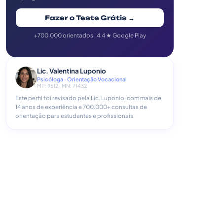
Fazer o Teste Grátis →
+700.000 orientados · 4.4 ★ Google Play
Lic. Valentina Luponio
Psicóloga · Orientação Vocacional
MP: 9612 · MN: 71432
Este perfil foi revisado pela Lic. Luponio, com mais de
14 anos de experiência e 700.000+ consultas de
orientação para estudantes e profissionais.