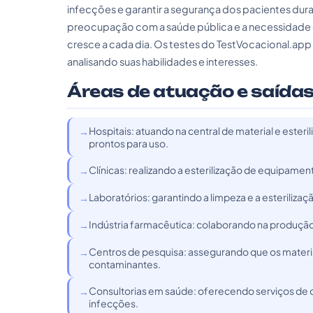
infecções e garantir a segurança dos pacientes d
preocupação com a saúde pública e a necessidade d
cresce a cada dia. Os testes do TestVocacional.app a
analisando suas habilidades e interesses.
Áreas de atuação e saídas
Hospitais: atuando na central de material e ester
prontos para uso.
Clínicas: realizando a esterilização de equipamen
Laboratórios: garantindo a limpeza e a esterilizaç
Indústria farmacêutica: colaborando na produção 
Centros de pesquisa: assegurando que os materia
contaminantes.
Consultorias em saúde: oferecendo serviços de or
infecções.