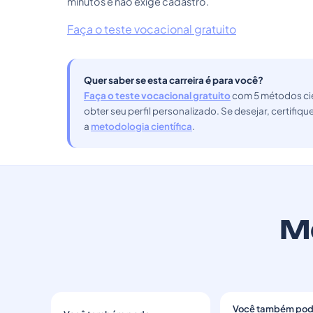
minutos e não exige cadastro.
Faça o teste vocacional gratuito
Quer saber se esta carreira é para você?
Faça o teste vocacional gratuito
com 5 métodos cie
obter seu perfil personalizado. Se desejar, certifiq
a
metodologia científica
.
Ma
Você também po