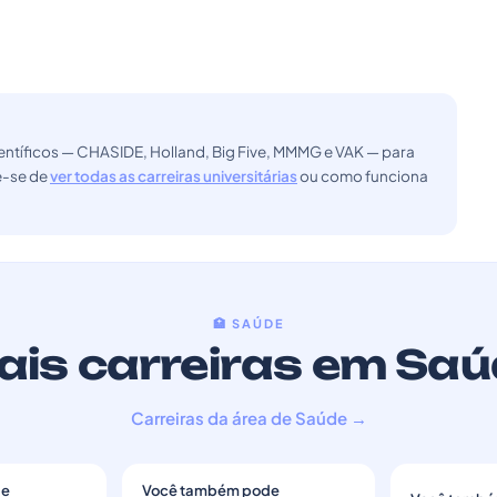
ntíficos — CHASIDE, Holland, Big Five, MMMG e VAK — para
ue-se de
ver todas as carreiras universitárias
ou como funciona
🏥 SAÚDE
is carreiras em Sa
Carreiras da área de Saúde →
de
Você também pode