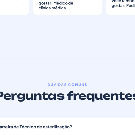
Você també
e
→
gostar: Médico de
→
gostar: Pedi
clínica médica
DÚVIDAS COMUNS
Perguntas frequente
rreira de Técnico de esterilização?