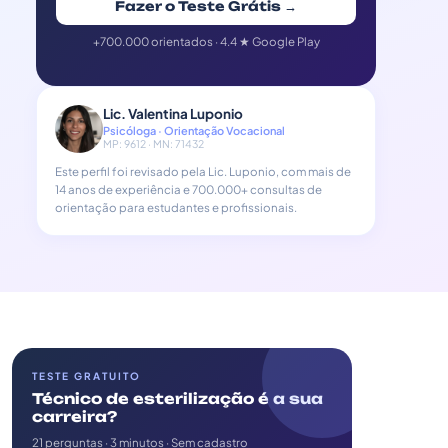
Fazer o Teste Grátis →
+700.000 orientados · 4.4 ★ Google Play
Lic. Valentina Luponio
Psicóloga · Orientação Vocacional
MP: 9612 · MN: 71432
Este perfil foi revisado pela Lic. Luponio, com mais de
14 anos de experiência e 700.000+ consultas de
orientação para estudantes e profissionais.
TESTE GRATUITO
Técnico de esterilização é a sua
carreira?
21 perguntas · 3 minutos · Sem cadastro