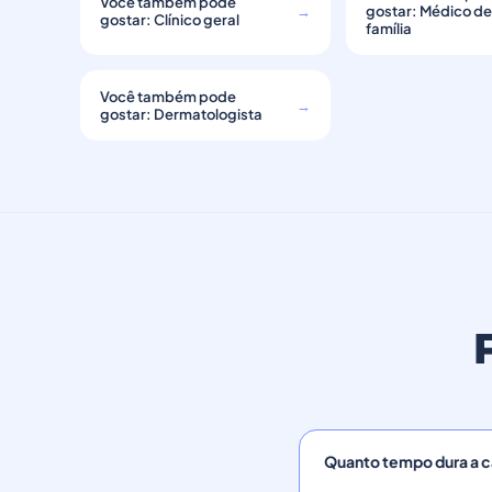
Você também pode
→
gostar: Médico d
gostar: Clínico geral
família
Você também pode
→
gostar: Dermatologista
Quanto tempo dura a ca