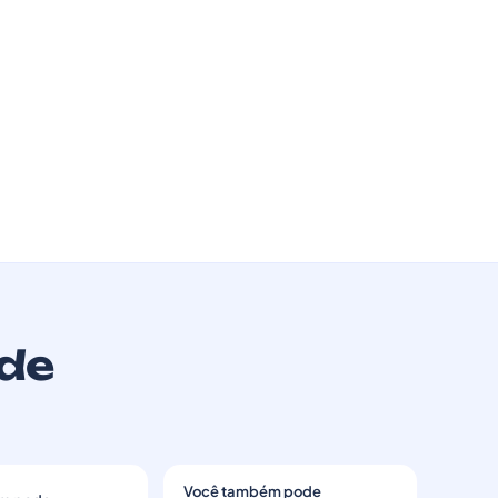
úde
Você também pode