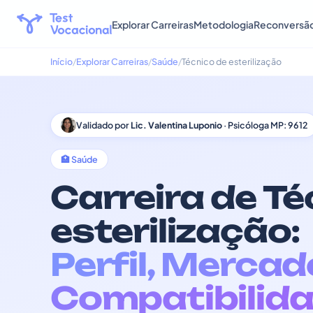
Explorar Carreiras
Metodologia
Reconversã
Início
Explorar Carreiras
Saúde
Técnico de esterilização
Validado por
Lic. Valentina Luponio
· Psicóloga MP: 9612
🏥 Saúde
Carreira de Té
esterilização:
Perfil, Mercad
Compatibilida