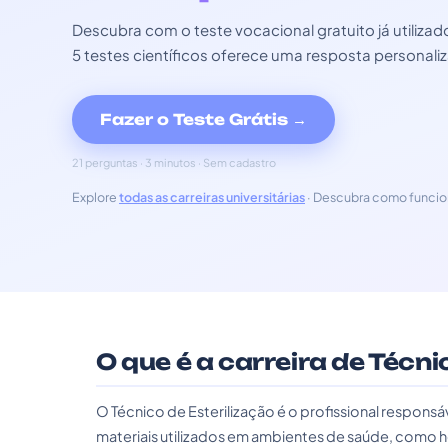
Descubra com o teste vocacional gratuito já utili
5 testes científicos oferece uma resposta personali
Fazer o Teste Grátis →
21 perguntas · 3 minutos · Sem cadastro
Explore
todas as carreiras universitárias
· Descubra como funcio
O que é a carreira de Técni
O Técnico de Esterilização é o profissional responsáv
materiais utilizados em ambientes de saúde, como hos