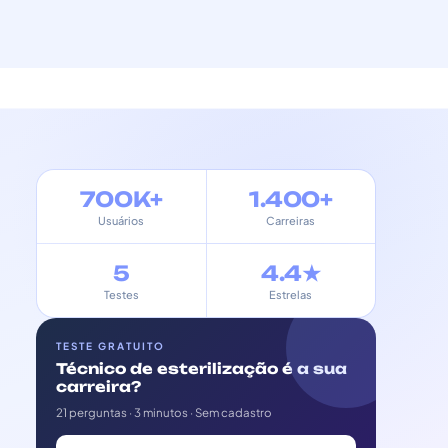
700K+
1.400+
Usuários
Carreiras
5
4.4★
Testes
Estrelas
TESTE GRATUITO
Técnico de esterilização é a sua
carreira?
21 perguntas · 3 minutos · Sem cadastro