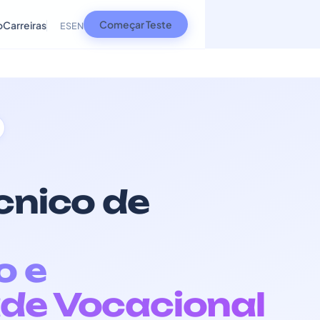
Começar Teste
o
Carreiras
ES
EN
cnico de
o e
de Vocacional