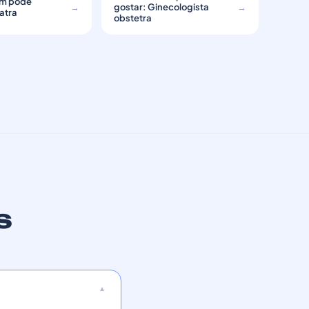
m pode
→
gostar: Ginecologista
→
atra
obstetra
s