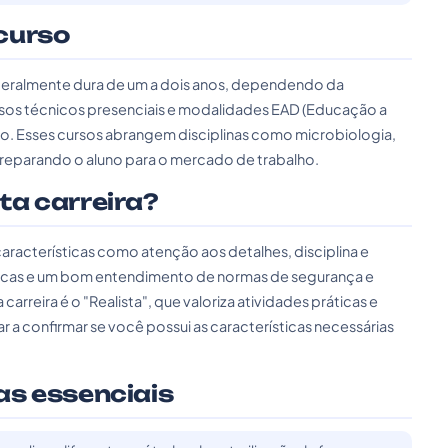
curso
 geralmente dura de um a dois anos, dependendo da
 cursos técnicos presenciais e modalidades EAD (Educação a
do. Esses cursos abrangem disciplinas como microbiologia,
 preparando o aluno para o mercado de trabalho.
sta carreira?
i características como atenção aos detalhes, disciplina e
áticas e um bom entendimento de normas de segurança e
 carreira é o "Realista", que valoriza atividades práticas e
 a confirmar se você possui as características necessárias
as essenciais