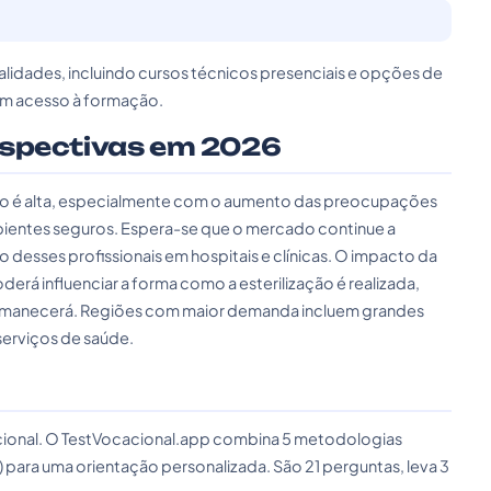
lidades, incluindo cursos técnicos presenciais e opções de
ham acesso à formação.
rspectivas em 2026
ção é alta, especialmente com o aumento das preocupações
bientes seguros. Espera-se que o mercado continue a
desses profissionais em hospitais e clínicas. O impacto da
derá influenciar a forma como a esterilização é realizada,
permanecerá. Regiões com maior demanda incluem grandes
serviços de saúde.
cacional. O TestVocacional.app combina 5 metodologias
) para uma orientação personalizada. São 21 perguntas, leva 3