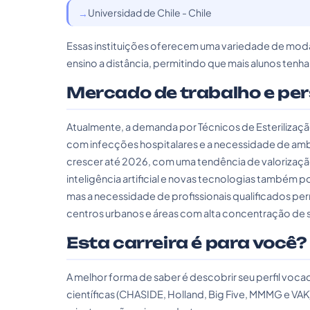
Universidad de Chile - Chile
Essas instituições oferecem uma variedade de moda
ensino a distância, permitindo que mais alunos ten
Mercado de trabalho e pe
Atualmente, a demanda por Técnicos de Esteriliza
com infecções hospitalares e a necessidade de am
crescer até 2026, com uma tendência de valorização 
inteligência artificial e novas tecnologias também po
mas a necessidade de profissionais qualificados 
centros urbanos e áreas com alta concentração de 
Esta carreira é para você?
A melhor forma de saber é descobrir seu perfil vo
científicas (CHASIDE, Holland, Big Five, MMMG e VAK