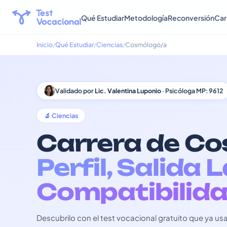
Qué Estudiar
Metodología
Reconversión
Car
Inicio
Qué Estudiar
Ciencias
Cosmólogo/a
Validado por
Lic. Valentina Luponio
· Psicóloga MP: 9612
🔬 Ciencias
Carrera de Co
Perfil, Salida 
Compatibilida
Descubrilo con el test vocacional gratuito que ya 