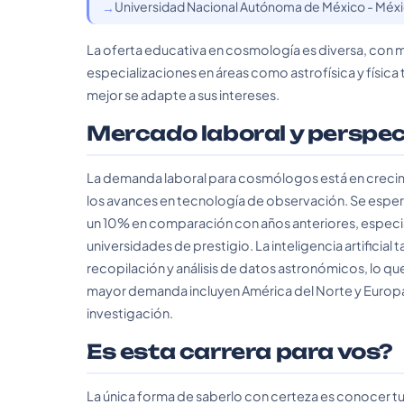
Universidad Nacional Autónoma de México - Méx
La oferta educativa en cosmología es diversa, con m
especializaciones en áreas como astrofísica y física 
mejor se adapte a sus intereses.
Mercado laboral y perspe
La demanda laboral para cosmólogos está en crecimie
los avances en tecnología de observación. Se espe
un 10% en comparación con años anteriores, especi
universidades de prestigio. La inteligencia artificial
recopilación y análisis de datos astronómicos, lo q
mayor demanda incluyen América del Norte y Europa,
investigación.
Es esta carrera para vos?
La única forma de saberlo con certeza es conocer tu