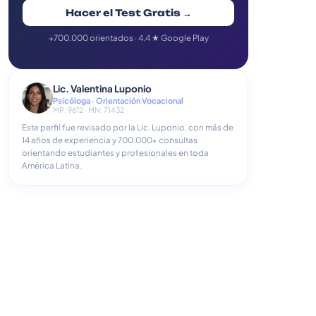
Hacer el Test Gratis →
+700.000 orientados · 4.4 ★ Google Play
Lic. Valentina Luponio
Psicóloga · Orientación Vocacional
MP: 9612 · MN: 71432
Este perfil fue revisado por la Lic. Luponio, con más de
14 años de experiencia y 700.000+ consultas
orientando estudiantes y profesionales en toda
América Latina.