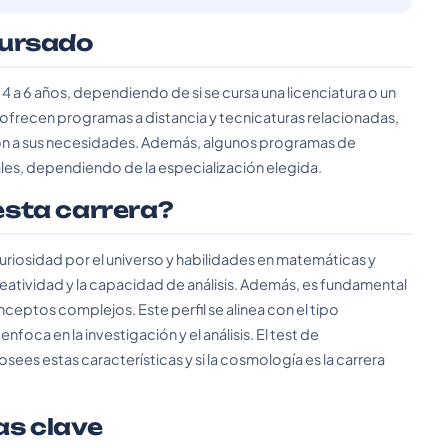
cursado
4 a 6 años, dependiendo de si se cursa una licenciatura o un
frecen programas a distancia y tecnicaturas relacionadas,
ión a sus necesidades. Además, algunos programas de
es, dependiendo de la especialización elegida.
 esta carrera?
curiosidad por el universo y habilidades en matemáticas y
creatividad y la capacidad de análisis. Además, es fundamental
ceptos complejos. Este perfil se alinea con el tipo
oca en la investigación y el análisis. El test de
ees estas características y si la cosmología es la carrera
as clave