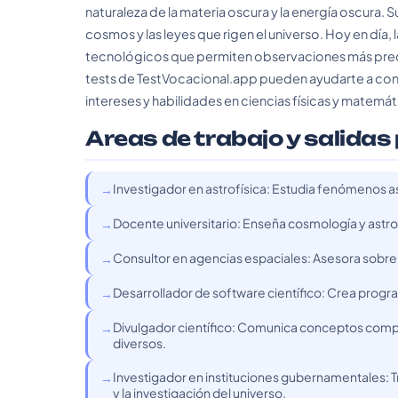
naturaleza de la materia oscura y la energía oscura.
cosmos y las leyes que rigen el universo. Hoy en día
tecnológicos que permiten observaciones más precisa
tests de TestVocacional.app pueden ayudarte a confir
intereses y habilidades en ciencias físicas y matemát
Areas de trabajo y salidas
Investigador en astrofísica: Estudia fenómenos as
Docente universitario: Enseña cosmología y astrof
Consultor en agencias espaciales: Asesora sobre 
Desarrollador de software científico: Crea progr
Divulgador científico: Comunica conceptos compl
diversos.
Investigador en instituciones gubernamentales: T
y la investigación del universo.