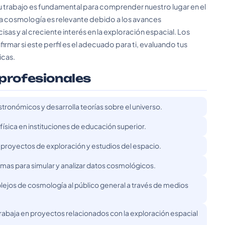
 Su trabajo es fundamental para comprender nuestro lugar en el
, la cosmología es relevante debido a los avances
s y al creciente interés en la exploración espacial. Los
mar si este perfil es el adecuado para ti, evaluando tus
icas.
 profesionales
tronómicos y desarrolla teorías sobre el universo.
ísica en instituciones de educación superior.
proyectos de exploración y estudios del espacio.
amas para simular y analizar datos cosmológicos.
ejos de cosmología al público general a través de medios
rabaja en proyectos relacionados con la exploración espacial