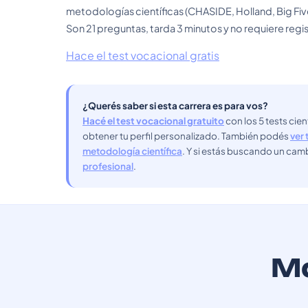
metodologías científicas (CHASIDE, Holland, Big Fiv
Son 21 preguntas, tarda 3 minutos y no requiere regis
Hace el test vocacional gratis
¿Querés saber si esta carrera es para vos?
Hacé el test vocacional gratuito
con los 5 tests cie
obtener tu perfil personalizado. También podés
ver 
metodología científica
. Y si estás buscando un cam
profesional
.
Má