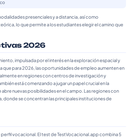
ico
odalidades presenciales y a distancia, así como
teórica, lo que permite a los estudiantes elegir el camino que
ctivas 2026
nto, impulsada por el interés en la exploración espacial y
ra que para 2026, las oportunidades de empleo aumenten en
almente en regiones con centros de investigación y
 también está comenzando a jugar un papel crucial en la
ue abre nuevas posibilidades en el campo. Las regiones con
 donde se concentran las principales instituciones de
 perfil vocacional. El test de TestVocacional.app combina 5