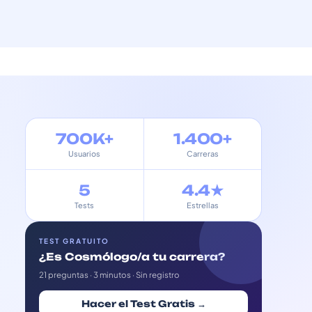
700K+
1.400+
Usuarios
Carreras
5
4.4★
Tests
Estrellas
TEST GRATUITO
¿Es Cosmólogo/a tu carrera?
21 preguntas · 3 minutos · Sin registro
Hacer el Test Gratis →