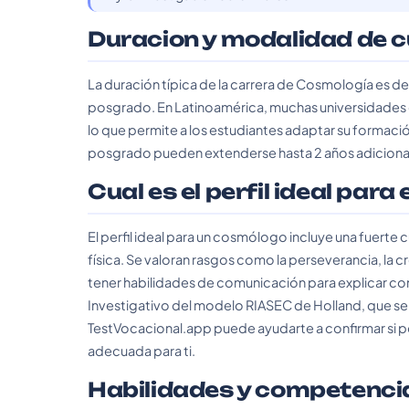
Duracion y modalidad de 
La duración típica de la carrera de Cosmología es de 
posgrado. En Latinoamérica, muchas universidades o
lo que permite a los estudiantes adaptar su formac
posgrado pueden extenderse hasta 2 años adicional
Cual es el perfil ideal para
El perfil ideal para un cosmólogo incluye una fuerte 
física. Se valoran rasgos como la perseverancia, la 
tener habilidades de comunicación para explicar con
Investigativo del modelo RIASEC de Holland, que se enf
TestVocacional.app puede ayudarte a confirmar si pos
adecuada para ti.
Habilidades y competenci