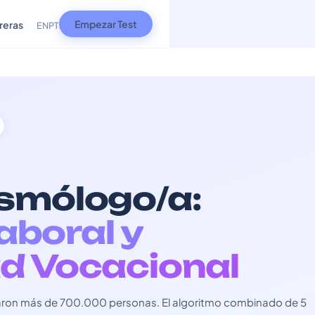
Empezar Test
reras
EN
PT
smólogo/a:
Laboral y
d Vocacional
usaron más de 700.000 personas. El algoritmo combinado de 5