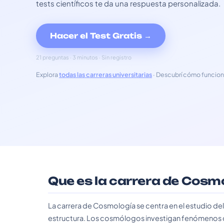
tests científicos te da una respuesta personalizada.
Hacer el Test Gratis →
21 preguntas · 3 minutos · Sin registro
Explora
todas las carreras universitarias
· Descubrí cómo funcion
Que es la carrera de Cosm
La carrera de Cosmología se centra en el estudio del
estructura. Los cosmólogos investigan fenómenos com