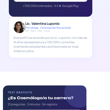
+700.000 orientados · 4.4 ★ Google Play
Lic. Valentina Luponio
Psicóloga · Orientación Vocacional
MP: 9612 · MN: 71432
Este perfil fue revisado por la Lic. Luponio, con más de
14 años de experiencia y 700.000+ consultas
orientando estudiantes y profesionales en toda
América Latina.
TEST GRATUITO
¿Es Cosmólogo/a tu carrera?
21 preguntas · 3 minutos · Sin registro