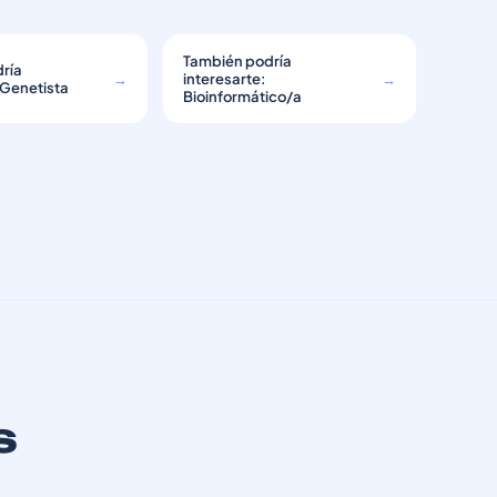
También podría
ría
→
interesarte:
→
 Genetista
Bioinformático/a
s