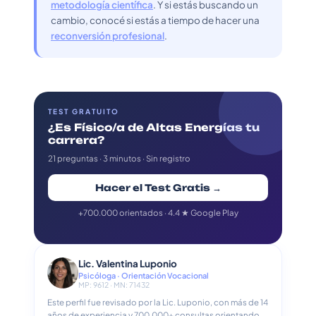
metodología científica
. Y si estás buscando un
cambio, conocé si estás a tiempo de hacer una
reconversión profesional
.
TEST GRATUITO
¿Es Físico/a de Altas Energías tu
carrera?
21 preguntas · 3 minutos · Sin registro
Hacer el Test Gratis →
+700.000 orientados · 4.4 ★ Google Play
Lic. Valentina Luponio
Psicóloga · Orientación Vocacional
MP: 9612 · MN: 71432
Este perfil fue revisado por la Lic. Luponio, con más de 14
años de experiencia y 700.000+ consultas orientando