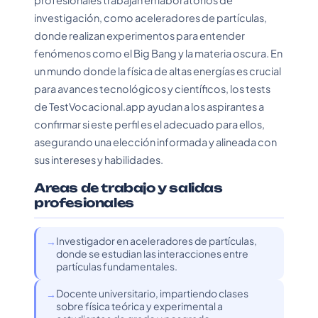
profesionales trabajan en laboratorios de
investigación, como aceleradores de partículas,
donde realizan experimentos para entender
fenómenos como el Big Bang y la materia oscura. En
un mundo donde la física de altas energías es crucial
para avances tecnológicos y científicos, los tests
de TestVocacional.app ayudan a los aspirantes a
confirmar si este perfil es el adecuado para ellos,
asegurando una elección informada y alineada con
sus intereses y habilidades.
Areas de trabajo y salidas
profesionales
Investigador en aceleradores de partículas,
donde se estudian las interacciones entre
partículas fundamentales.
Docente universitario, impartiendo clases
sobre física teórica y experimental a