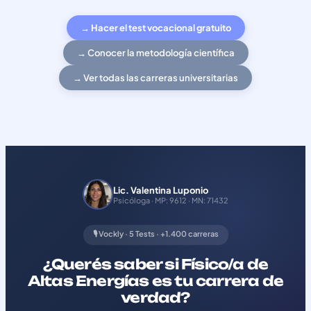
→ Hacer el test vocacional gratuito
→ Conocer la metodología científica
→ Ver todas las carreras universitarias
Lic. Valentina Luponio
Psicóloga · MP: 9612 · MN: 71432
🎙️ Vockly · 5 Tests · +1.400 carreras
¿Querés saber si Físico/a de
Altas Energías es tu carrera de
verdad?