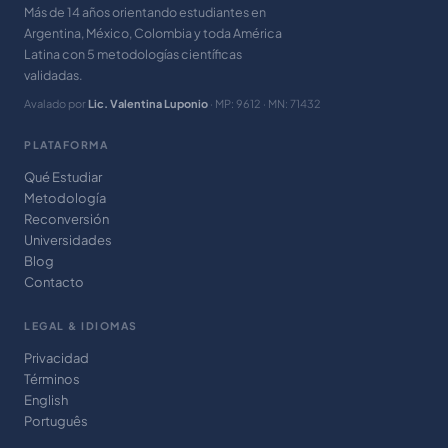
Más de 14 años orientando estudiantes en
Argentina, México, Colombia y toda América
Latina con 5 metodologías científicas
validadas.
Avalado por
Lic. Valentina Luponio
· MP: 9612 · MN: 71432
PLATAFORMA
Qué Estudiar
Metodología
Reconversión
Universidades
Blog
Contacto
LEGAL & IDIOMAS
Privacidad
Términos
English
Português