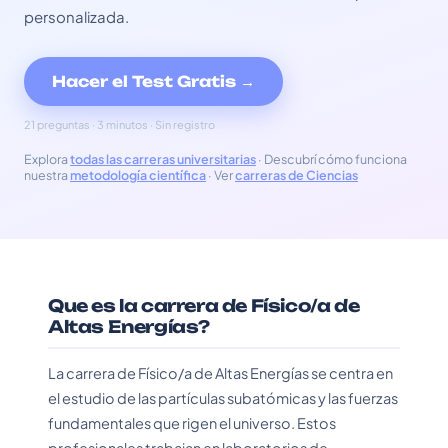
personalizada.
Hacer el Test Gratis →
21 preguntas · 3 minutos · Sin registro
Explora
todas las carreras universitarias
· Descubrí cómo funciona
nuestra
metodología científica
· Ver
carreras de Ciencias
Que es la carrera de Físico/a de
Altas Energías?
La carrera de Físico/a de Altas Energías se centra en
el estudio de las partículas subatómicas y las fuerzas
fundamentales que rigen el universo. Estos