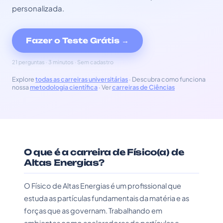
personalizada.
Fazer o Teste Grátis →
21 perguntas · 3 minutos · Sem cadastro
Explore
todas as carreiras universitárias
· Descubra como funciona
nossa
metodologia científica
· Ver
carreiras de Ciências
O que é a carreira de Físico(a) de
Altas Energias?
O Físico de Altas Energias é um profissional que
estuda as partículas fundamentais da matéria e as
forças que as governam. Trabalhando em