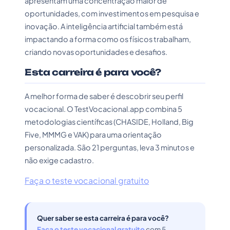
apresentam uma concentração maior de
oportunidades, com investimentos em pesquisa e
inovação. A inteligência artificial também está
impactando a forma como os físicos trabalham,
criando novas oportunidades e desafios.
Esta carreira é para você?
A melhor forma de saber é descobrir seu perfil
vocacional. O TestVocacional.app combina 5
metodologias científicas (CHASIDE, Holland, Big
Five, MMMG e VAK) para uma orientação
personalizada. São 21 perguntas, leva 3 minutos e
não exige cadastro.
Faça o teste vocacional gratuito
Quer saber se esta carreira é para você?
Faça o teste vocacional gratuito
com 5