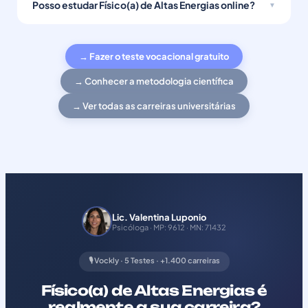
Posso estudar Físico(a) de Altas Energias online?
→ Fazer o teste vocacional gratuito
→ Conhecer a metodologia científica
→ Ver todas as carreiras universitárias
Lic. Valentina Luponio
Psicóloga · MP: 9612 · MN: 71432
🎙️ Vockly · 5 Testes · +1.400 carreiras
Físico(a) de Altas Energias é
realmente a sua carreira?