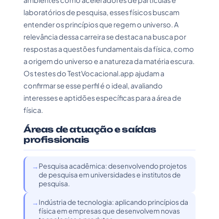
ambientes como aceleradores de partículas e
laboratórios de pesquisa, esses físicos buscam
entender os princípios que regem o universo. A
relevância dessa carreira se destaca na busca por
respostas a questões fundamentais da física, como
a origem do universo e a natureza da matéria escura.
Os testes do TestVocacional.app ajudam a
confirmar se esse perfil é o ideal, avaliando
interesses e aptidões específicas para a área de
física.
Áreas de atuação e saídas
profissionais
Pesquisa acadêmica: desenvolvendo projetos
de pesquisa em universidades e institutos de
pesquisa.
Indústria de tecnologia: aplicando princípios da
física em empresas que desenvolvem novas