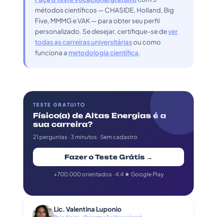
métodos científicos — CHASIDE, Holland, Big
Five, MMMG e VAK — para obter seu perfil
personalizado. Se desejar, certifique-se de
ver
todas as carreiras universitárias
ou como
funciona a
metodologia científica
.
TESTE GRATUITO
Físico(a) de Altas Energias é a
sua carreira?
21 perguntas · 3 minutos · Sem cadastro
Fazer o Teste Grátis →
+700.000 orientados · 4.4 ★ Google Play
Lic. Valentina Luponio