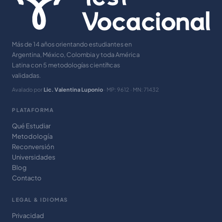
Más de 14 años orientando estudiantes en
Argentina, México, Colombia y toda América
Latina con 5 metodologías científicas
validadas.
Avalado por
Lic. Valentina Luponio
· MP: 9612 · MN: 71432
PLATAFORMA
Qué Estudiar
Metodología
Reconversión
Universidades
Blog
Contacto
LEGAL & IDIOMAS
Privacidad