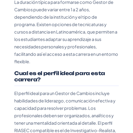
La duración típica para formarse como Gestor de
Cambios puede variar entre 1 a 2 años,
dependiendo de la institución y el tipo de
programa. Existen opciones de tecnicaturas y
cursos a distancia en Latinoamérica, que permiten a
los estudiantes adaptar su aprendizaje a sus
necesidades personales y profesionales,
facilitando así el acceso a esta carrera en un entorno
flexible.
Cual es el perfil ideal para esta
carrera?
El perfil ideal para un Gestor de Cambios incluye
habilidades de liderazgo, comunicación efectiva y
capacidad para resolver problemas. Los
profesionales deben ser organizados, analíticos y
tener una mentalidad orientada al detalle. El perfil
RIASEC compatible es el de Investigativo-Realista,