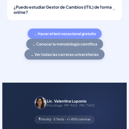
¿Puedo estudiar Gestor de Cambios (ITIL) de forma
online?
→ Hacer el test vocacional gratuito
→ Conocer la metodología científica
→ Ver todas las carreras universitarias
Lic. Valentina Luponio
Psicóloga · MP: 9612 · MN: 71432
🎙️ Vockly · 5 Tests · +1.400 carreras