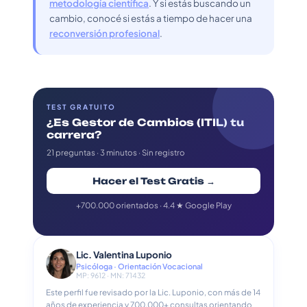
metodología científica
. Y si estás buscando un
cambio, conocé si estás a tiempo de hacer una
reconversión profesional
.
TEST GRATUITO
¿Es Gestor de Cambios (ITIL) tu
carrera?
21 preguntas · 3 minutos · Sin registro
Hacer el Test Gratis →
+700.000 orientados · 4.4 ★ Google Play
Lic. Valentina Luponio
Psicóloga · Orientación Vocacional
MP: 9612 · MN: 71432
Este perfil fue revisado por la Lic. Luponio, con más de 14
años de experiencia y 700.000+ consultas orientando