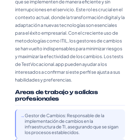
que se implementen de manera eficiente y sin
interrupciones en el servicio. Este rol es crucial en el
contexto actual, donde la transformación digital y la
adaptación a nuevas tecnologías son esenciales
para el éxito empresarial. Con el creciente uso de
metodologías como ITIL, los gestores de cambios
se han vuelto indispensables para minimizar riesgos
y maximizar la efectividad de los cambios. Los tests
de TestVocacional.app pueden ayudar a los
interesados a confirmar si este perfil se ajusta a sus
habilidades y preferencias.
Areas de trabajo y salidas
profesionales
Gestor de Cambios: Responsable de la
implementación de cambios en la
infraestructura de TI, asegurando que se sigan
los procesos establecidos.