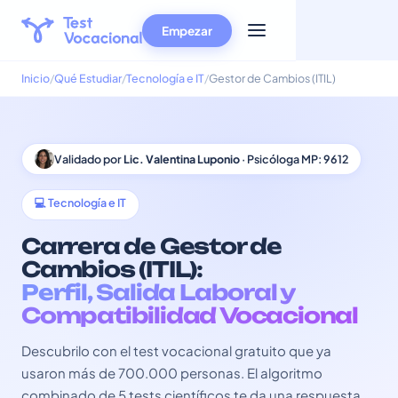
Empezar
Inicio
Qué Estudiar
Tecnología e IT
Gestor de Cambios (ITIL)
Validado por
Lic. Valentina Luponio
· Psicóloga MP: 9612
💻 Tecnología e IT
Carrera de Gestor de
Cambios (ITIL):
Perfil, Salida Laboral y
Compatibilidad Vocacional
Descubrilo con el test vocacional gratuito que ya
usaron más de 700.000 personas. El algoritmo
combinado de 5 tests científicos te da una respuesta