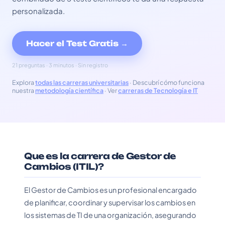
personalizada.
Hacer el Test Gratis →
21 preguntas · 3 minutos · Sin registro
Explora
todas las carreras universitarias
· Descubrí cómo funciona
nuestra
metodología científica
· Ver
carreras de Tecnología e IT
Que es la carrera de Gestor de
Cambios (ITIL)?
El Gestor de Cambios es un profesional encargado
de planificar, coordinar y supervisar los cambios en
los sistemas de TI de una organización, asegurando