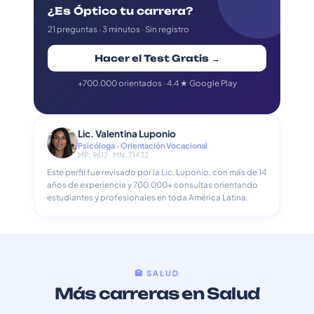
¿Es Óptico tu carrera?
21 preguntas · 3 minutos · Sin registro
Hacer el Test Gratis →
+700.000 orientados · 4.4 ★ Google Play
Lic. Valentina Luponio
Psicóloga · Orientación Vocacional
MP: 9612 · MN: 71432
Este perfil fue revisado por la Lic. Luponio, con más de 14
años de experiencia y 700.000+ consultas orientando
estudiantes y profesionales en toda América Latina.
🏥 SALUD
Más carreras en Salud