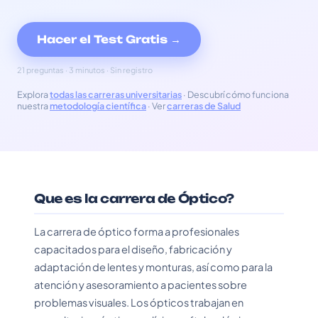
Hacer el Test Gratis →
21 preguntas · 3 minutos · Sin registro
Explora
todas las carreras universitarias
· Descubrí cómo funciona
nuestra
metodología científica
· Ver
carreras de Salud
Que es la carrera de Óptico?
La carrera de óptico forma a profesionales
capacitados para el diseño, fabricación y
adaptación de lentes y monturas, así como para la
atención y asesoramiento a pacientes sobre
problemas visuales. Los ópticos trabajan en