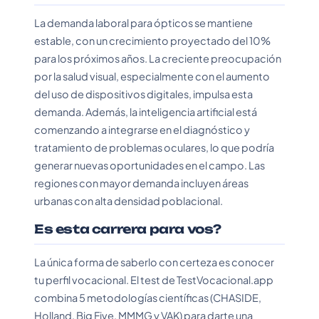
La demanda laboral para ópticos se mantiene
estable, con un crecimiento proyectado del 10%
para los próximos años. La creciente preocupación
por la salud visual, especialmente con el aumento
del uso de dispositivos digitales, impulsa esta
demanda. Además, la inteligencia artificial está
comenzando a integrarse en el diagnóstico y
tratamiento de problemas oculares, lo que podría
generar nuevas oportunidades en el campo. Las
regiones con mayor demanda incluyen áreas
urbanas con alta densidad poblacional.
Es esta carrera para vos?
La única forma de saberlo con certeza es conocer
tu perfil vocacional. El test de TestVocacional.app
combina 5 metodologías científicas (CHASIDE,
Holland, Big Five, MMMG y VAK) para darte una