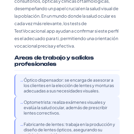
consultorios, ópticas y clínicas oftalmológicas,
desempeñando un papel crucial en la salud visual de
la población. En un mundo donde la salud ocular es
cada vez más relevante, los tests de
TestVocacional.app ayudan a confirmar si este perfil
es el adecuado para ti, permitiendo una orientación
vocacional precisa y efectiva.
Areas de trabajo y salidas
profesionales
Óptico dispensador: se encarga de asesorar a
los clientes en la elección de lentes y monturas
adecuadas a sus necesidades visuales.
Optometrista: realiza exámenes visuales y
evalúa la salud ocular, además de prescribir
lentes correctivos.
Fabricante de lentes: trabaja en la producción y
diseño de lentes ópticos, asegurando su