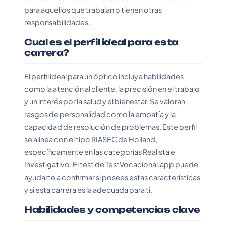
para aquellos que trabajan o tienen otras
responsabilidades.
Cual es el perfil ideal para esta
carrera?
El perfil ideal para un óptico incluye habilidades
como la atención al cliente, la precisión en el trabajo
y un interés por la salud y el bienestar. Se valoran
rasgos de personalidad como la empatía y la
capacidad de resolución de problemas. Este perfil
se alinea con el tipo RIASEC de Holland,
específicamente en las categorías Realista e
Investigativo. El test de TestVocacional.app puede
ayudarte a confirmar si posees estas características
y si esta carrera es la adecuada para ti.
Habilidades y competencias clave