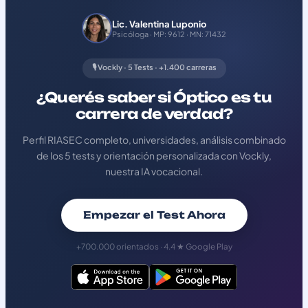
Lic. Valentina Luponio
Psicóloga · MP: 9612 · MN: 71432
🎙️ Vockly · 5 Tests · +1.400 carreras
¿Querés saber si Óptico es tu
carrera de verdad?
Perfil RIASEC completo, universidades, análisis combinado
de los 5 tests y orientación personalizada con Vockly,
nuestra IA vocacional.
Empezar el Test Ahora
+700.000 orientados · 4.4 ★ Google Play