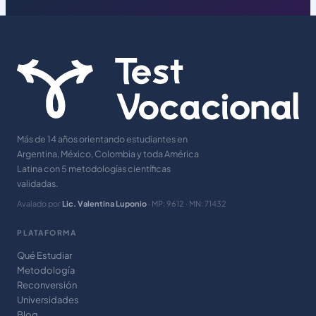
Más de 14 años orientando estudiantes en
Argentina, México, Colombia y toda América
Latina con 5 metodologías científicas
validadas.
Avalado por
Lic. Valentina Luponio
· MP: 9612 · MN: 71432
PLATAFORMA
Qué Estudiar
Metodología
Reconversión
Universidades
Blog