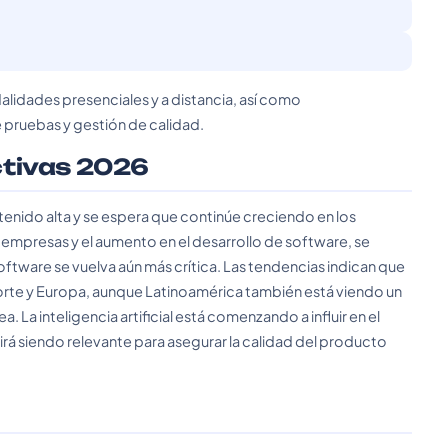
alidades presenciales y a distancia, así como
pruebas y gestión de calidad.
ctivas 2026
enido alta y se espera que continúe creciendo en los
s empresas y el aumento en el desarrollo de software, se
oftware se vuelva aún más crítica. Las tendencias indican que
rte y Europa, aunque Latinoamérica también está viendo un
 La inteligencia artificial está comenzando a influir en el
rá siendo relevante para asegurar la calidad del producto