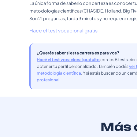
La única forma de saberlo con certeza es conocer tu
metodologías científicas (CHASIDE, Holland, Big Fiv
Son 21 preguntas, tarda 3 minutos y no requiere regis
Hace el test vocacional gratis
¿Querés saber si esta carrera es para vos?
Hacé el test vocacional gratuito
con los 5 tests cie
obtener tu perfil personalizado. También podés
ver 
metodología científica
. Y si estás buscando un cam
profesional
.
Más c