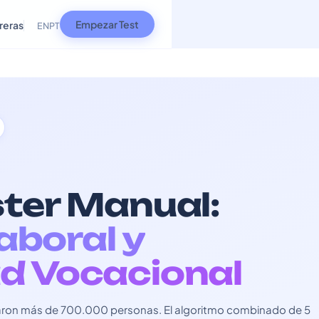
Empezar Test
reras
EN
PT
ster Manual:
Laboral y
d Vocacional
usaron más de 700.000 personas. El algoritmo combinado de 5