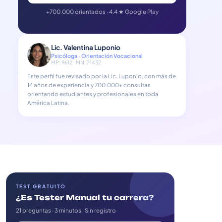
+700.000 orientados · 4.4 ★ Google Play
Lic. Valentina Luponio
Psicóloga · Orientación Vocacional
MP: 9612 · MN: 71432
Este perfil fue revisado por la Lic. Luponio, con más de
14 años de experiencia y 700.000+ consultas
orientando estudiantes y profesionales en toda
América Latina.
TEST GRATUITO
¿Es Tester Manual tu carrera?
21 preguntas · 3 minutos · Sin registro