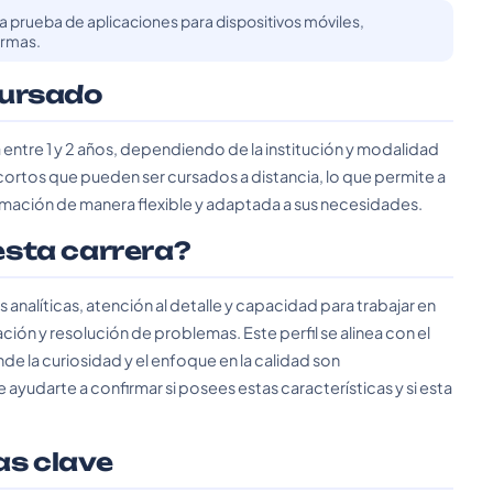
la prueba de aplicaciones para dispositivos móviles,
ormas.
cursado
ía entre 1 y 2 años, dependiendo de la institución y modalidad
cortos que pueden ser cursados a distancia, lo que permite a
rmación de manera flexible y adaptada a sus necesidades.
 esta carrera?
es analíticas, atención al detalle y capacidad para trabajar en
ón y resolución de problemas. Este perfil se alinea con el
de la curiosidad y el enfoque en la calidad son
yudarte a confirmar si posees estas características y si esta
as clave