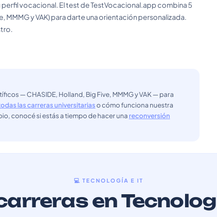
 perfil vocacional. El test de TestVocacional.app combina 5
e, MMMG y VAK) para darte una orientación personalizada.
tro.
ntíficos — CHASIDE, Holland, Big Five, MMMG y VAK — para
todas las carreras universitarias
o cómo funciona nuestra
bio, conocé si estás a tiempo de hacer una
reconversión
💻 TECNOLOGÍA E IT
arreras en Tecnologí