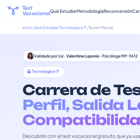
Qué Estudiar
Metodología
Reconversión
Car
Inicio
Qué Estudiar
Tecnología e IT
Tester Manual
Validado por
Lic. Valentina Luponio
· Psicóloga MP: 9612
💻 Tecnología e IT
Carrera de Te
Perfil, Salida 
Compatibilida
Descubrilo con el test vocacional gratuito que ya 