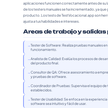
aplicaciones funcionen correctamente antes de su la
de los testers manuales se ha incrementado, ya que ga
producto. Los tests de TestVocacional.app son herram
ajusta a tus habilidades e intereses.
Areas de trabajo y salidas
Tester de Software: Realiza pruebas manuales en 
funcionamiento.
Analista de Calidad: Evalúa los procesos de desar
del producto final.
Consultor de QA: Ofrece asesoramiento a empres
y pruebas de software.
Coordinador de Pruebas: Supervisa el equipo de t
establecidos.
Tester de Usabilidad: Se enfoca en la experiencia 
software sea intuitivo y fácil de usar.