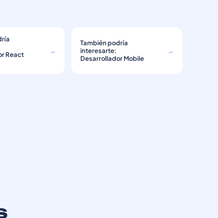
ría
También podría
→
interesarte:
→
or React
Desarrollador Mobile
s