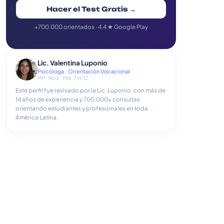
Hacer el Test Gratis →
+700.000 orientados · 4.4 ★ Google Play
Lic. Valentina Luponio
Psicóloga · Orientación Vocacional
MP: 9612 · MN: 71432
Este perfil fue revisado por la Lic. Luponio, con más de
14 años de experiencia y 700.000+ consultas
orientando estudiantes y profesionales en toda
América Latina.