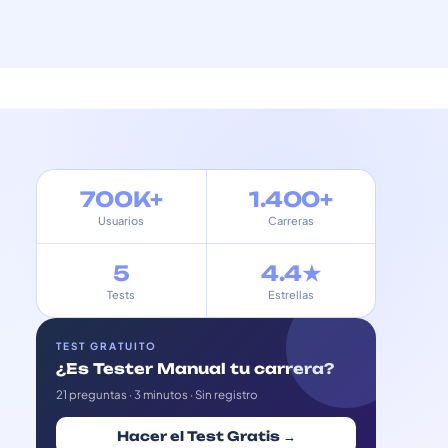
700K+
1.400+
Usuarios
Carreras
5
4.4★
Tests
Estrellas
TEST GRATUITO
¿Es Tester Manual tu carrera?
21 preguntas · 3 minutos · Sin registro
Hacer el Test Gratis →