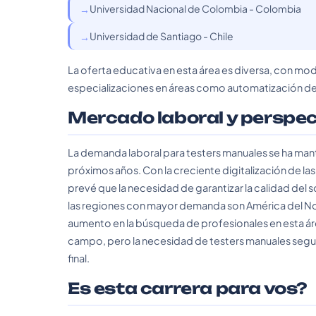
Universidad Nacional de Colombia - Colombia
Universidad de Santiago - Chile
La oferta educativa en esta área es diversa, con mod
especializaciones en áreas como automatización de 
Mercado laboral y perspe
La demanda laboral para testers manuales se ha mant
próximos años. Con la creciente digitalización de la
prevé que la necesidad de garantizar la calidad del s
las regiones con mayor demanda son América del No
aumento en la búsqueda de profesionales en esta área.
campo, pero la necesidad de testers manuales segui
final.
Es esta carrera para vos?