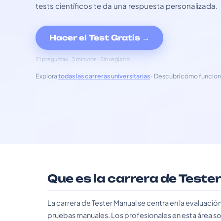
tests científicos te da una respuesta personalizada.
Hacer el Test Gratis →
21 preguntas · 3 minutos · Sin registro
Explora
todas las carreras universitarias
· Descubrí cómo funcion
Que es la carrera de Teste
La carrera de Tester Manual se centra en la evaluac
pruebas manuales. Los profesionales en esta área son