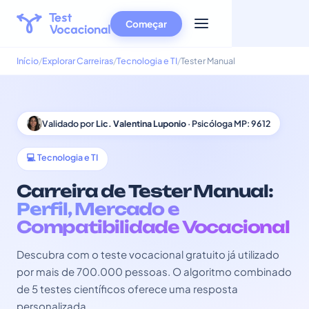
Começar
Início
Explorar Carreiras
Tecnologia e TI
Tester Manual
Validado por
Lic. Valentina Luponio
· Psicóloga MP: 9612
💻 Tecnologia e TI
Carreira de Tester Manual:
Perfil, Mercado e
Compatibilidade Vocacional
Descubra com o teste vocacional gratuito já utilizado
por mais de 700.000 pessoas. O algoritmo combinado
de 5 testes científicos oferece uma resposta
personalizada.