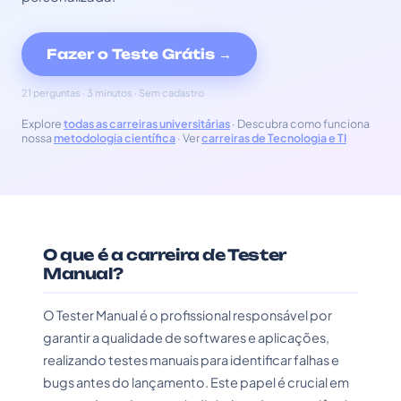
Fazer o Teste Grátis →
21 perguntas · 3 minutos · Sem cadastro
Explore
todas as carreiras universitárias
· Descubra como funciona
nossa
metodologia científica
· Ver
carreiras de Tecnologia e TI
O que é a carreira de Tester
Manual?
O Tester Manual é o profissional responsável por
garantir a qualidade de softwares e aplicações,
realizando testes manuais para identificar falhas e
bugs antes do lançamento. Este papel é crucial em