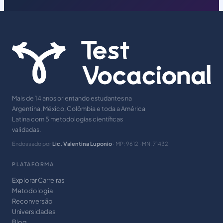
Mais de 14 anos orientando estudantes na
Argentina, México, Colômbia e toda a América
Latina com 5 metodologias científicas
validadas.
Endossado por
Lic. Valentina Luponio
· MP: 9612 · MN: 71432
PLATAFORMA
Explorar Carreiras
Metodologia
Reconversão
Universidades
Blog