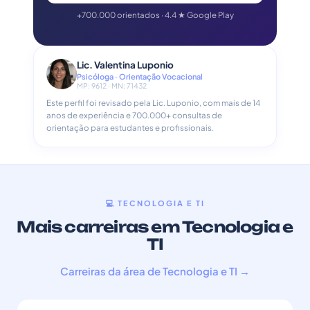
+700.000 orientados · 4.4 ★ Google Play
Lic. Valentina Luponio
Psicóloga · Orientação Vocacional
MP: 9612 · MN: 71432
Este perfil foi revisado pela Lic. Luponio, com mais de 14
anos de experiência e 700.000+ consultas de
orientação para estudantes e profissionais.
💻 TECNOLOGIA E TI
Mais carreiras em Tecnologia e
TI
Carreiras da área de Tecnologia e TI →