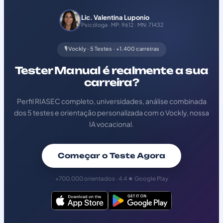
Lic. Valentina Luponio
Psicóloga · MP: 9612 · MN: 71432
🎙️ Vockly · 5 Testes · +1.400 carreiras
Tester Manual é realmente a sua
carreira?
Perfil RIASEC completo, universidades, análise combinada
dos 5 testes e orientação personalizada com o Vockly, nossa
IA vocacional.
Começar o Teste Agora
+700.000 orientados · 4.4 ★ Google Play