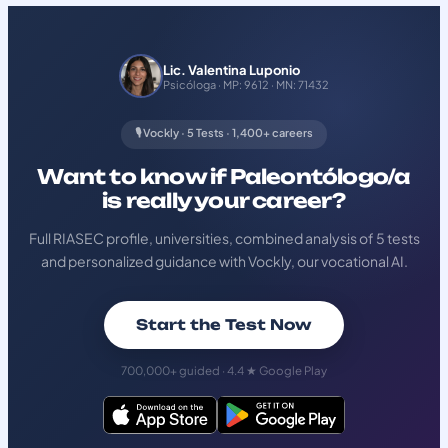
Lic. Valentina Luponio
Psicóloga · MP: 9612 · MN: 71432
🎙️ Vockly · 5 Tests · 1,400+ careers
Want to know if Paleontólogo/a
is really your career?
Full RIASEC profile, universities, combined analysis of 5 tests
and personalized guidance with Vockly, our vocational AI.
Start the Test Now
700,000+ guided · 4.4 ★ Google Play