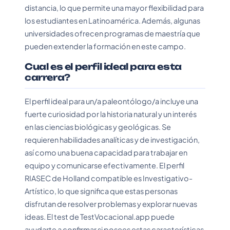
distancia, lo que permite una mayor flexibilidad para
los estudiantes en Latinoamérica. Además, algunas
universidades ofrecen programas de maestría que
pueden extender la formación en este campo.
Cual es el perfil ideal para esta
carrera?
El perfil ideal para un/a paleontólogo/a incluye una
fuerte curiosidad por la historia natural y un interés
en las ciencias biológicas y geológicas. Se
requieren habilidades analíticas y de investigación,
así como una buena capacidad para trabajar en
equipo y comunicarse efectivamente. El perfil
RIASEC de Holland compatible es Investigativo-
Artístico, lo que significa que estas personas
disfrutan de resolver problemas y explorar nuevas
ideas. El test de TestVocacional.app puede
ayudarte a confirmar si posees estas características