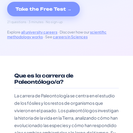
Take the Free Test →
21 questions · 3 minutes · No sign-up
Explore
all university careers
· Discover how our
scientific
methodology works
· See
careers in Sciences
Que es la carrera de
Paleontólogo/a?
La carrera de Paleontología se centra en el estudio
de los fósiles y los restos de organismos que
vivieron en el pasado. Los paleontólogos investigan
la historia de la vida en la Tierra, analizando cómo han
evolucionado las especies y cómo han respondido
a los cambios ambientales a lo largo del tiempo. Su