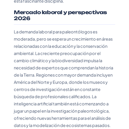
esta fascinante disciplina.
Mercado laboral y perspectivas
2026
La demanda laboral para paleontólogos es
moderada, pero se espera un crecimiento en áreas
relacionadas con la educación y la conservación
ambiental. La creciente preocupación por el
cambio climático y la biodiversidad impulsa la
necesidad de expertos que comprendan la historia
de la Tierra. Regiones con mayor demanda incluyen
América del Norte y Europa, donde los museos y
centros de investigación están en constante
búsqueda de profesionales calificados. La
inteligencia artificial también está comenzando a
jugar un papel en la investigación paleontológica,
ofreciendo nuevas herramientas para el análisis de
datos y la modelización de ecosistemas pasados.