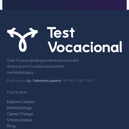
Over 14 years guiding students across Latin
America with 5 validated scientific
methodologies.
Endorsed by
Lic. Valentina Luponio
· MP: 9612 · MN: 71432
PLATFORM
Explore Careers
Methodology
Career Change
Universidades
Blog