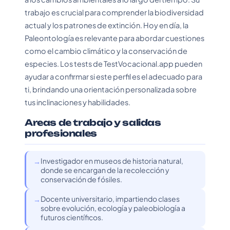
trabajo es crucial para comprender la biodiversidad
actual y los patrones de extinción. Hoy en día, la
Paleontología es relevante para abordar cuestiones
como el cambio climático y la conservación de
especies. Los tests de TestVocacional.app pueden
ayudar a confirmar si este perfil es el adecuado para
ti, brindando una orientación personalizada sobre
tus inclinaciones y habilidades.
Areas de trabajo y salidas
profesionales
Investigador en museos de historia natural,
donde se encargan de la recolección y
conservación de fósiles.
Docente universitario, impartiendo clases
sobre evolución, ecología y paleobiología a
futuros científicos.