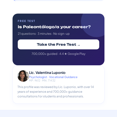
FREE TEST
Is Paleontólogo/a your career?
21 questions · 3 minutes · No sign-up
Take the Free Test →
700,000+ guided · 4.4 ★ Google Play
Lic. Valentina Luponio
Psychologist · Vocational Guidance
MP: 9612 · MN: 71432
This profile was reviewed by Lic. Luponio, with over 14
years of experience and 700,000+ guidance
consultations for students and professionals.