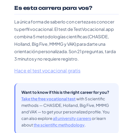
Es esta carrera para vos?
La única forma de saberlo con certeza es conocer
tu perfil vocacional. El test de TestVocacional.app
combina 5 metodologías científicas (CHASIDE,
Holland, Big Five, MMMG y VAK) para darte una
orientación personalizada. Son 21 preguntas, tarda
3 minutos y no requiere registro.
Hace el test vocacional gratis
Want to know if this is the right career for you?
Take the free vocational test
with 5 scientific
methods — CHASIDE, Holland, Big Five, MMMG
and VAK — to get your personalized profile. You
can also explore
all university careers
or learn
about
the scientific methodology
.