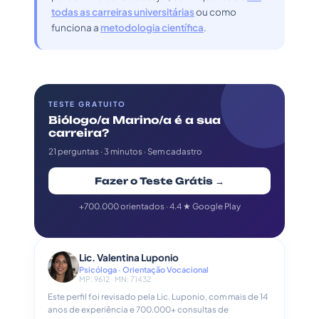
todas as carreiras universitárias
ou como
funciona a
metodologia científica
.
TESTE GRATUITO
Biólogo/a Marino/a é a sua
carreira?
21 perguntas · 3 minutos · Sem cadastro
Fazer o Teste Grátis →
+700.000 orientados · 4.4 ★ Google Play
Lic. Valentina Luponio
Psicóloga · Orientação Vocacional
MP: 9612 · MN: 71432
Este perfil foi revisado pela Lic. Luponio, com mais de 14
anos de experiência e 700.000+ consultas de