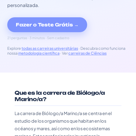
personalizada.
Fazer o Teste Grátis →
21 perguntas · 3 minutos · Sem cadastro
Explore
todas as carreiras universitárias
· Descubra como funciona
nossa
metodologia científica
· Ver
carreiras de Ciências
Que es la carrera de Biólogo/a
Marino/a?
La carrera de Biólogo/a Marino/a se centra en el
estudio de los organismos que habitan en los
océanos y mares, así como en los ecosistemas