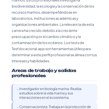
marinos. Estos profesionales investigan la
biodiversidad, la ecología y la conservación de los
recursos marinos, desempeñándose en
laboratorios, instituciones académicas y
organizaciones ambientales. La relevancia de esta
carrera ha crecido debido a la creciente
preocupación por el cambio climático y la
contaminación de los océanos. Los tests de
TestVocacional.app son herramientas útiles para
determinar si este perfil profesional se alinea con tus
intereses y habilidades.
Areas de trabajo y salidas
profesionales
Investigador en biología marina: Realiza
estudios sobre la vida marina y sus
interacciones en el ecosistema.
Conservacionista: Trabaja en la protección de