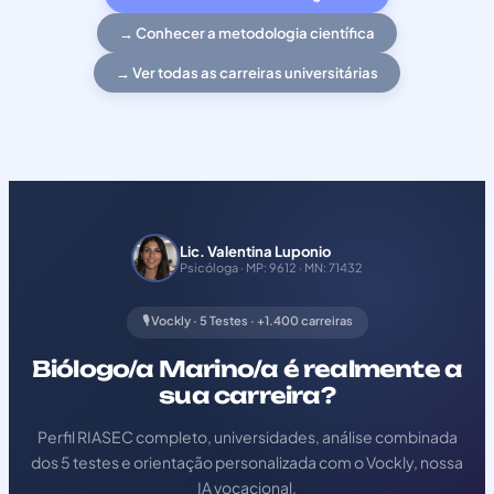
→ Conhecer a metodologia científica
→ Ver todas as carreiras universitárias
Lic. Valentina Luponio
Psicóloga · MP: 9612 · MN: 71432
🎙️ Vockly · 5 Testes · +1.400 carreiras
Biólogo/a Marino/a é realmente a
sua carreira?
Perfil RIASEC completo, universidades, análise combinada
dos 5 testes e orientação personalizada com o Vockly, nossa
IA vocacional.