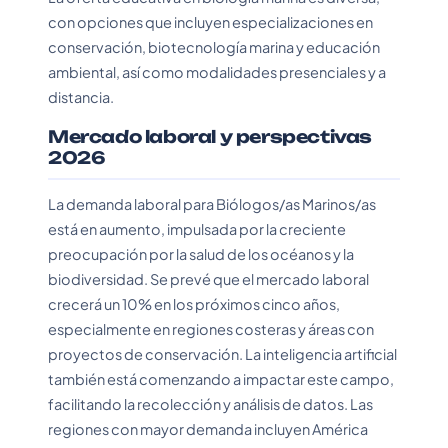
con opciones que incluyen especializaciones en
conservación, biotecnología marina y educación
ambiental, así como modalidades presenciales y a
distancia.
Mercado laboral y perspectivas
2026
La demanda laboral para Biólogos/as Marinos/as
está en aumento, impulsada por la creciente
preocupación por la salud de los océanos y la
biodiversidad. Se prevé que el mercado laboral
crecerá un 10% en los próximos cinco años,
especialmente en regiones costeras y áreas con
proyectos de conservación. La inteligencia artificial
también está comenzando a impactar este campo,
facilitando la recolección y análisis de datos. Las
regiones con mayor demanda incluyen América