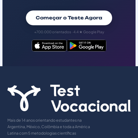
Começar o Teste Agora
+700.000 orientados · 4.4 ★ Google Play
Mais de 14 anos orientando estudantes na
Argentina, México, Colômbia e toda a América
Latina com 5 metodologias científicas