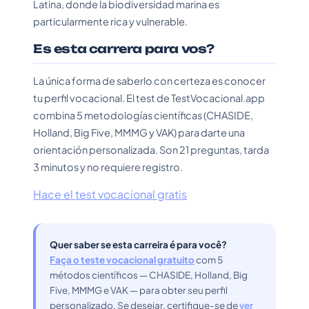
Latina, donde la biodiversidad marina es
particularmente rica y vulnerable.
Es esta carrera para vos?
La única forma de saberlo con certeza es conocer
tu perfil vocacional. El test de TestVocacional.app
combina 5 metodologías científicas (CHASIDE,
Holland, Big Five, MMMG y VAK) para darte una
orientación personalizada. Son 21 preguntas, tarda
3 minutos y no requiere registro.
Hace el test vocacional gratis
Quer saber se esta carreira é para você?
Faça o teste vocacional gratuito
com 5
métodos científicos — CHASIDE, Holland, Big
Five, MMMG e VAK — para obter seu perfil
personalizado. Se desejar, certifique-se de
ver