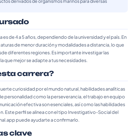
ductos derivados de organismos marinos para diversas
cursado
a es de 4 a 5 años, dependiendo de la universidad y el país. En
aturas de menor duración y modalidades a distancia, lo que
de diferentes regiones. Es importante investigar las
 la que mejor se adapte a tus necesidades.
 esta carrera?
 fuerte curiosidad por el mundo natural, habilidades analíticas
 de personalidad como la perseverancia, el trabajo en equipo
municación efectiva son esenciales, así como las habilidades
. Este perfil se alinea con el tipo Investigativo-Social del
nal.app puede ayudarte a confirmarlo.
as clave