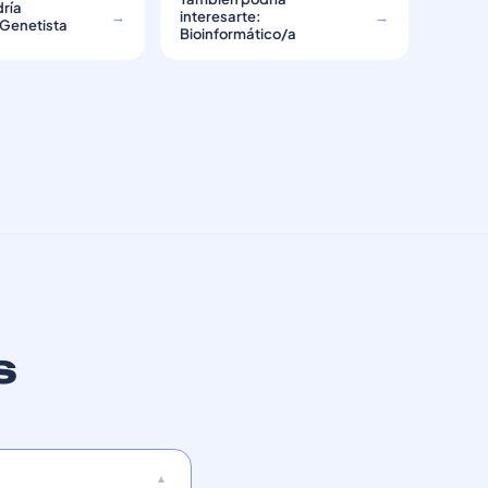
ría
→
interesarte:
→
 Genetista
Bioinformático/a
s