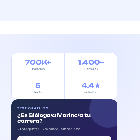
700K+
1.400+
Usuarios
Carreras
5
4.4★
Tests
Estrellas
TEST GRATUITO
¿Es Biólogo/a Marino/a tu
carrera?
21 preguntas · 3 minutos · Sin registro