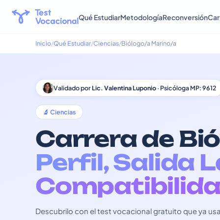
Qué Estudiar
Metodología
Reconversión
Car
Inicio
Qué Estudiar
Ciencias
Biólogo/a Marino/a
Validado por
Lic. Valentina Luponio
· Psicóloga MP: 9612
🔬 Ciencias
Carrera de Bi
Perfil, Salida 
Compatibilida
Descubrilo con el test vocacional gratuito que ya 