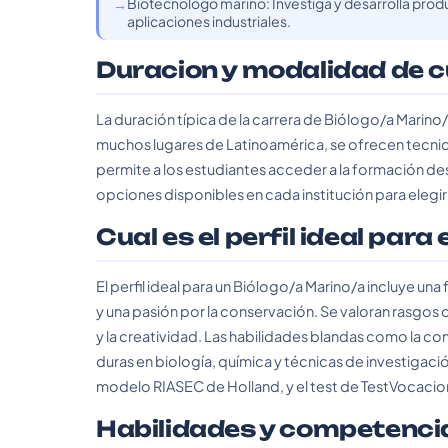
Biotecnólogo marino: Investiga y desarrolla pro
aplicaciones industriales.
Duracion y modalidad de 
La duración típica de la carrera de Biólogo/a Marino/
muchos lugares de Latinoamérica, se ofrecen tecnic
permite a los estudiantes acceder a la formación des
opciones disponibles en cada institución para elegir
Cual es el perfil ideal para
El perfil ideal para un Biólogo/a Marino/a incluye una
y una pasión por la conservación. Se valoran rasgos
y la creatividad. Las habilidades blandas como la co
duras en biología, química y técnicas de investigación
modelo RIASEC de Holland, y el test de TestVocacio
Habilidades y competenci