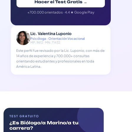
Hacer el Test Gratis →
+700.000 orientados · 4.4 ★ Google Play
Lic. Valentina Luponio
Psicóloga · Orientación Vocacional
MP: 9612 · MN: 71432
Este perfil fue revisado por la Lic. Luponio, con más de
14 años de experiencia y 700.000+ consultas
orientando estudiantes y profesionales en toda
América Latina.
TEST GRATUITO
¿Es Biólogo/a Marino/a tu
carrera?