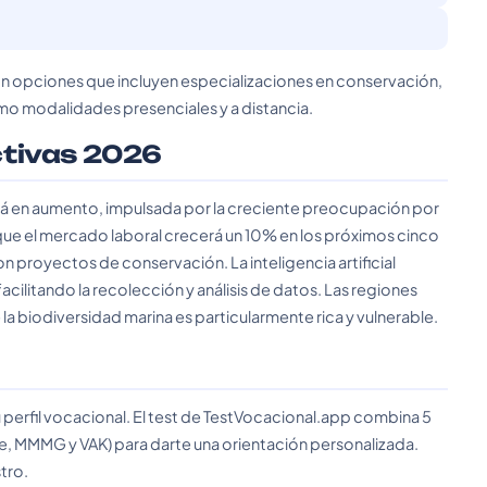
con opciones que incluyen especializaciones en conservación,
mo modalidades presenciales y a distancia.
ctivas 2026
tá en aumento, impulsada por la creciente preocupación por
 que el mercado laboral crecerá un 10% en los próximos cinco
 proyectos de conservación. La inteligencia artificial
litando la recolección y análisis de datos. Las regiones
 biodiversidad marina es particularmente rica y vulnerable.
 perfil vocacional. El test de TestVocacional.app combina 5
e, MMMG y VAK) para darte una orientación personalizada.
tro.