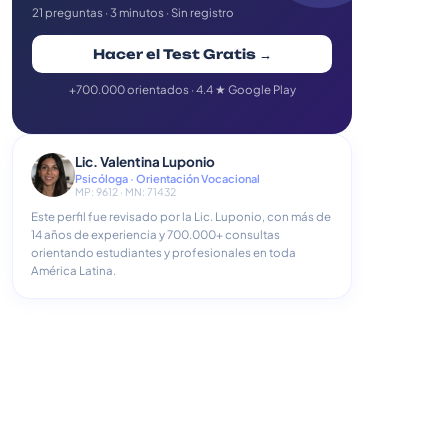
21 preguntas · 3 minutos · Sin registro
Hacer el Test Gratis →
+700.000 orientados · 4.4 ★ Google Play
Lic. Valentina Luponio
Psicóloga · Orientación Vocacional
MP: 9612 · MN: 71432
Este perfil fue revisado por la Lic. Luponio, con más de
14 años de experiencia y 700.000+ consultas
orientando estudiantes y profesionales en toda
América Latina.