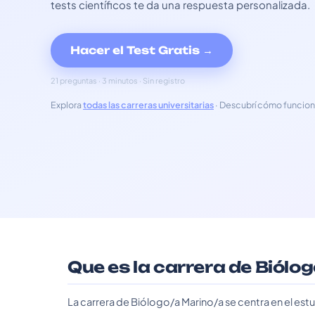
tests científicos te da una respuesta personalizada.
Hacer el Test Gratis →
21 preguntas · 3 minutos · Sin registro
Explora
todas las carreras universitarias
· Descubrí cómo funcion
Que es la carrera de Biólo
La carrera de Biólogo/a Marino/a se centra en el es