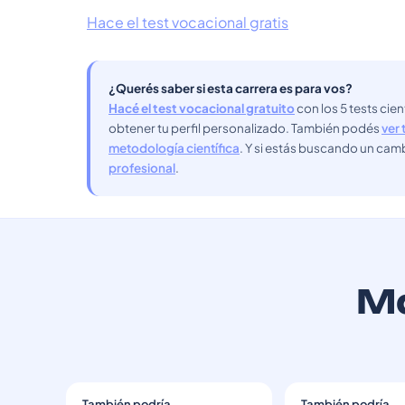
Hace el test vocacional gratis
¿Querés saber si esta carrera es para vos?
Hacé el test vocacional gratuito
con los 5 tests cie
obtener tu perfil personalizado. También podés
ver 
metodología científica
. Y si estás buscando un cam
profesional
.
Má
También podría
También podría