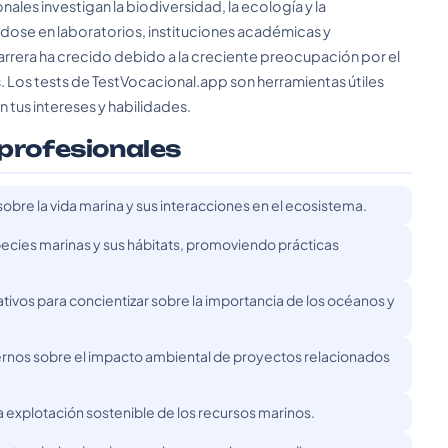
ales investigan la biodiversidad, la ecología y la
ose en laboratorios, instituciones académicas y
arrera ha crecido debido a la creciente preocupación por el
 Los tests de TestVocacional.app son herramientas útiles
n tus intereses y habilidades.
 profesionales
sobre la vida marina y sus interacciones en el ecosistema.
pecies marinas y sus hábitats, promoviendo prácticas
ivos para concientizar sobre la importancia de los océanos y
ernos sobre el impacto ambiental de proyectos relacionados
a explotación sostenible de los recursos marinos.