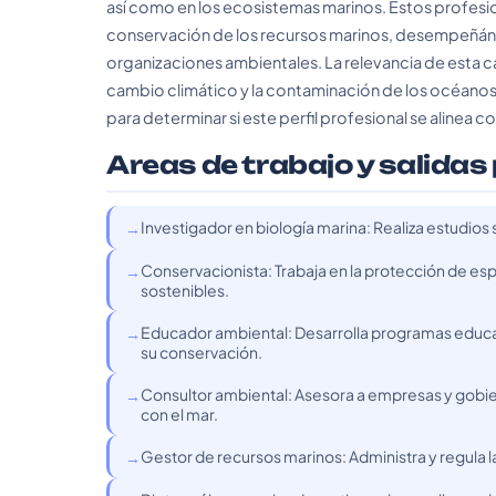
así como en los ecosistemas marinos. Estos profesion
conservación de los recursos marinos, desempeñánd
organizaciones ambientales. La relevancia de esta c
cambio climático y la contaminación de los océanos.
para determinar si este perfil profesional se alinea co
Areas de trabajo y salidas
Investigador en biología marina: Realiza estudios 
Conservacionista: Trabaja en la protección de es
sostenibles.
Educador ambiental: Desarrolla programas educat
su conservación.
Consultor ambiental: Asesora a empresas y gobi
con el mar.
Gestor de recursos marinos: Administra y regula l