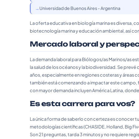
Universidad de Buenos Aires - Argentina
La oferta educativa en biología marina es diversa, 
biotecnología marina y educación ambiental, así co
Mercado laboral y perspe
La demanda laboral para Biólogos/as Marinos/as es
la salud de los océanos y la biodiversidad. Se prevé
años, especialmente en regiones costeras y áreas con
también está comenzando a impactar este campo, faci
con mayor demanda incluyen América Latina, donde la
Es esta carrera para vos?
La única forma de saberlo con certeza es conocer tu
metodologías científicas (CHASIDE, Holland, Big Fiv
Son 21 preguntas, tarda 3 minutos y no requiere regis