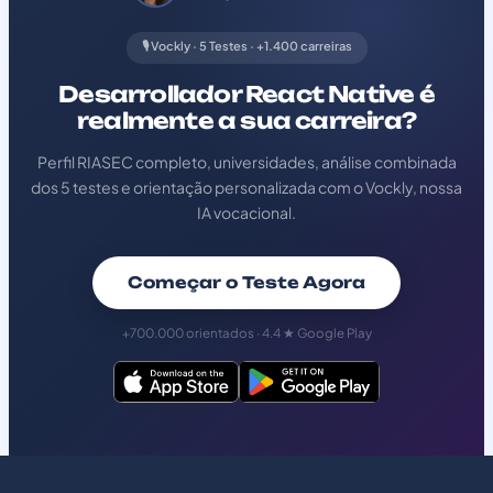
🎙️ Vockly · 5 Testes · +1.400 carreiras
Desarrollador React Native é
realmente a sua carreira?
Perfil RIASEC completo, universidades, análise combinada
dos 5 testes e orientação personalizada com o Vockly, nossa
IA vocacional.
Começar o Teste Agora
+700.000 orientados · 4.4 ★ Google Play