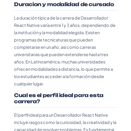
Duracion y modalidad de cursado
La duración típica de la carrera de Desarrollador
React Native varía entre 1 y 3 años, dependiendo de
la institución y la modalidad elegida. Existen
programas de tecnicaturas que pueden
completarse en un año, así como carreras
universitarias que pueden extenderse hasta tres
años. En Latinoamérica, muchas universidades
ofrecen modalidades a distancia, lo que permite a
los estudiantes acceder a la formación desde
cualquier lugar.
Cual es el perfil ideal para esta
carrera?
El perfil ideal para un Desarrollador React Native
incluye rasgos como la curiosidad, la creatividad y la
capacidad de resolver problemas. Es fundamental