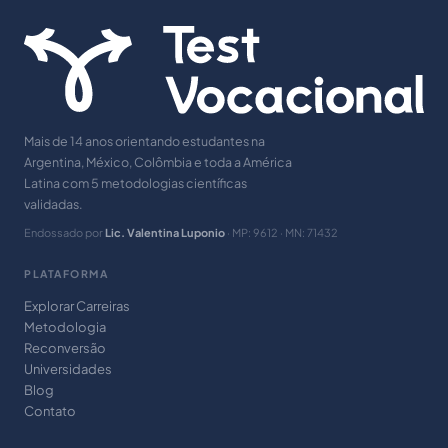
Mais de 14 anos orientando estudantes na
Argentina, México, Colômbia e toda a América
Latina com 5 metodologias científicas
validadas.
Endossado por
Lic. Valentina Luponio
· MP: 9612 · MN: 71432
PLATAFORMA
Explorar Carreiras
Metodologia
Reconversão
Universidades
Blog
Contato