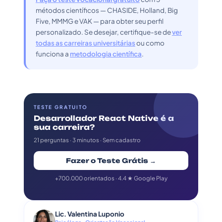
métodos científicos — CHASIDE, Holland, Big
Five, MMMG e VAK — para obter seu perfil
personalizado. Se desejar, certifique-se de
ver
todas as carreiras universitárias
ou como
funciona a
metodologia científica
.
TESTE GRATUITO
Desarrollador React Native é a
sua carreira?
21 perguntas · 3 minutos · Sem cadastro
Fazer o Teste Grátis →
+700.000 orientados · 4.4 ★ Google Play
Lic. Valentina Luponio