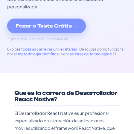
personalizada.
Fazer o Teste Grátis →
21 perguntas · 3 minutos · Sem cadastro
Explore
todas as carreiras universitárias
· Descubra como funciona
nossa
metodologia científica
· Ver
carreiras de Tecnologia e TI
Que es la carrera de Desarrollador
React Native?
El Desarrollador React Native es un profesional
especializado en la creación de aplicaciones
móviles utilizando el framework React Native, que