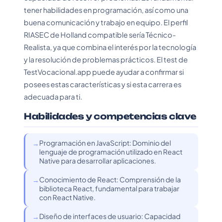
tener habilidades en programación, así como una
buena comunicación y trabajo en equipo. El perfil
RIASEC de Holland compatible sería Técnico-
Realista, ya que combina el interés por la tecnología
y la resolución de problemas prácticos. El test de
TestVocacional.app puede ayudar a confirmar si
posees estas características y si esta carrera es
adecuada para ti.
Habilidades y competencias clave
Programación en JavaScript: Dominio del
lenguaje de programación utilizado en React
Native para desarrollar aplicaciones.
Conocimiento de React: Comprensión de la
biblioteca React, fundamental para trabajar
con React Native.
Diseño de interfaces de usuario: Capacidad