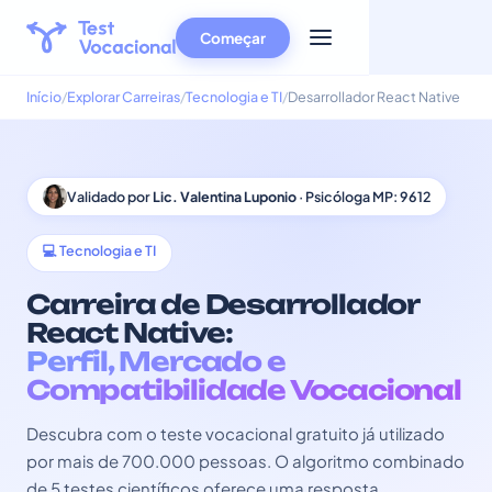
Começar
Início
Explorar Carreiras
Tecnologia e TI
Desarrollador React Native
Validado por
Lic. Valentina Luponio
· Psicóloga MP: 9612
💻 Tecnologia e TI
Carreira de Desarrollador
React Native:
Perfil, Mercado e
Compatibilidade Vocacional
Descubra com o teste vocacional gratuito já utilizado
por mais de 700.000 pessoas. O algoritmo combinado
de 5 testes científicos oferece uma resposta