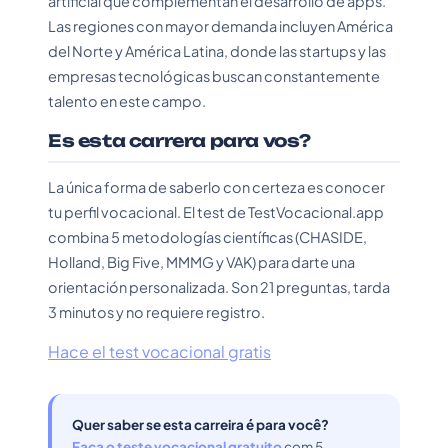
artificial que complementan el desarrollo de apps.
Las regiones con mayor demanda incluyen América
del Norte y América Latina, donde las startups y las
empresas tecnológicas buscan constantemente
talento en este campo.
Es esta carrera para vos?
La única forma de saberlo con certeza es conocer
tu perfil vocacional. El test de TestVocacional.app
combina 5 metodologías científicas (CHASIDE,
Holland, Big Five, MMMG y VAK) para darte una
orientación personalizada. Son 21 preguntas, tarda
3 minutos y no requiere registro.
Hace el test vocacional gratis
Quer saber se esta carreira é para você?
Faça o teste vocacional gratuito
com 5