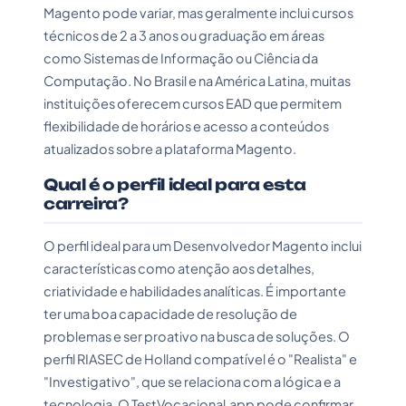
Magento pode variar, mas geralmente inclui cursos
técnicos de 2 a 3 anos ou graduação em áreas
como Sistemas de Informação ou Ciência da
Computação. No Brasil e na América Latina, muitas
instituições oferecem cursos EAD que permitem
flexibilidade de horários e acesso a conteúdos
atualizados sobre a plataforma Magento.
Qual é o perfil ideal para esta
carreira?
O perfil ideal para um Desenvolvedor Magento inclui
características como atenção aos detalhes,
criatividade e habilidades analíticas. É importante
ter uma boa capacidade de resolução de
problemas e ser proativo na busca de soluções. O
perfil RIASEC de Holland compatível é o "Realista" e
"Investigativo", que se relaciona com a lógica e a
tecnologia. O TestVocacional.app pode confirmar