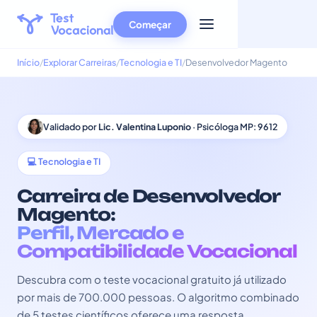
Começar
Início
Explorar Carreiras
Tecnologia e TI
Desenvolvedor Magento
Validado por
Lic. Valentina Luponio
· Psicóloga MP: 9612
💻 Tecnologia e TI
Carreira de Desenvolvedor
Magento:
Perfil, Mercado e
Compatibilidade Vocacional
Descubra com o teste vocacional gratuito já utilizado
por mais de 700.000 pessoas. O algoritmo combinado
de 5 testes científicos oferece uma resposta