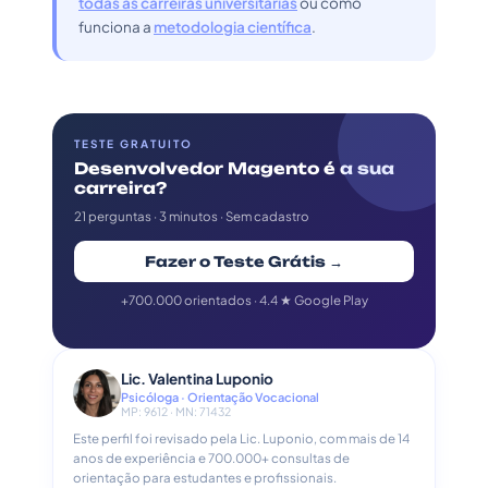
todas as carreiras universitárias
ou como
funciona a
metodologia científica
.
TESTE GRATUITO
Desenvolvedor Magento é a sua
carreira?
21 perguntas · 3 minutos · Sem cadastro
Fazer o Teste Grátis →
+700.000 orientados · 4.4 ★ Google Play
Lic. Valentina Luponio
Psicóloga · Orientação Vocacional
MP: 9612 · MN: 71432
Este perfil foi revisado pela Lic. Luponio, com mais de 14
anos de experiência e 700.000+ consultas de
orientação para estudantes e profissionais.