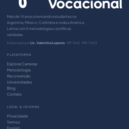
Mais de 14 anos orientando estudantes na
Argentina, México, Colômbia e toda a América
Latina com 5 metodologias científicas
validadas.
Endossado por
Lic. Valentina Luponio
· MP: 9612 · MN: 71432
PLATAFORMA
Explorar Carreiras
Metodologia
Reconversão
Universidades
Blog
Contato
LEGAL & IDIOMAS
Privacidade
Termos
English