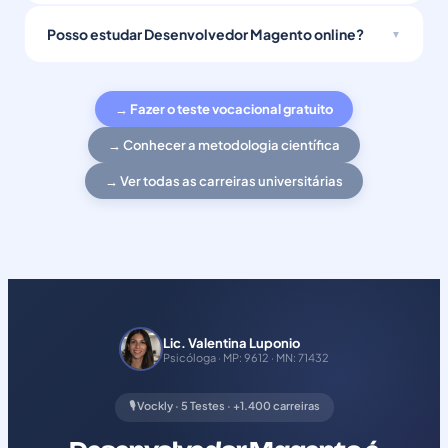
Posso estudar Desenvolvedor Magento online?
→ Fazer o teste vocacional gratuito
→ Conhecer a metodologia científica
→ Ver todas as carreiras universitárias
Lic. Valentina Luponio
Psicóloga · MP: 9612 · MN: 71432
🎙️ Vockly · 5 Testes · +1.400 carreiras