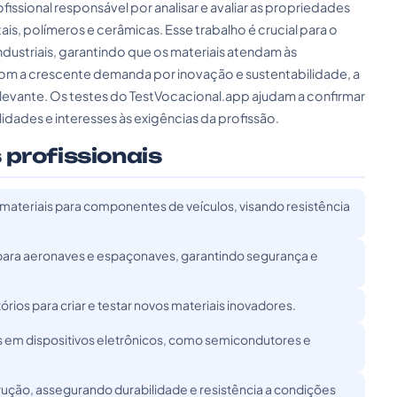
issional responsável por analisar e avaliar as propriedades
ais, polímeros e cerâmicas. Esse trabalho é crucial para o
ustriais, garantindo que os materiais atendam às
Com a crescente demanda por inovação e sustentabilidade, a
elevante. Os testes do TestVocacional.app ajudam a confirmar
ilidades e interesses às exigências da profissão.
 profissionais
materiais para componentes de veículos, visando resistência
 para aeronaves e espaçonaves, garantindo segurança e
ios para criar e testar novos materiais inovadores.
ados em dispositivos eletrônicos, como semicondutores e
trução, assegurando durabilidade e resistência a condições