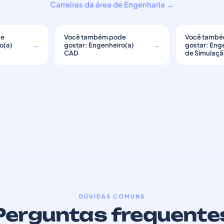
Carreiras da área de Engenharia →
de
Você também pode
Você també
o(a)
→
gostar: Engenheiro(a)
→
gostar: Eng
CAD
de Simulaç
DÚVIDAS COMUNS
Perguntas frequente