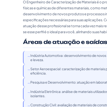
O Engenheiro de Caracterização de Materiais é o prof
físicas e químicas de diferentes materiais, como met
desenvolvimento de novos produtos e processos ind
especificações necessárias para suas aplicações. 
atuação desse profissional se torna cada vez mais r
se esse perfil é o ideal para você, alinhando suas hab
Áreas de atuação e saídas
Indústria Automotiva: desenvolvimento de novos 
e leveza.
Setor Aeroespacial: caracterização de materiais
eficiência.
Pesquisa e Desenvolvimento: atuação em laboratór
Indústria Eletrônica: análise de materiais utiliz
isolantes.
Construção Civil: avaliação de materiais de cons