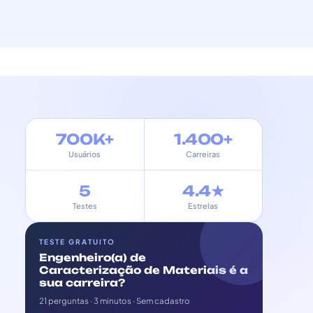
700K+
1.400+
Usuários
Carreiras
5
4.4★
Testes
Estrelas
TESTE GRATUITO
Engenheiro(a) de
Caracterização de Materiais é a
sua carreira?
21 perguntas · 3 minutos · Sem cadastro