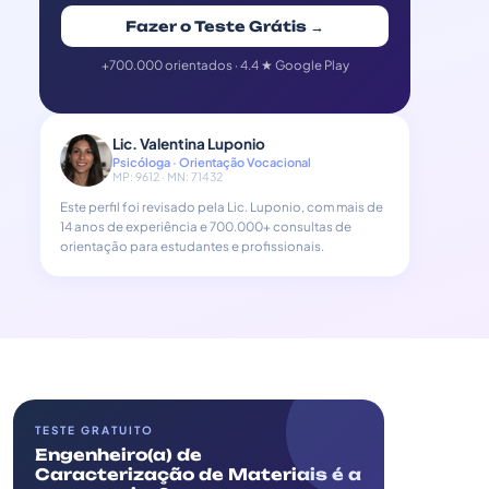
Fazer o Teste Grátis →
+700.000 orientados · 4.4 ★ Google Play
Lic. Valentina Luponio
Psicóloga · Orientação Vocacional
MP: 9612 · MN: 71432
Este perfil foi revisado pela Lic. Luponio, com mais de
14 anos de experiência e 700.000+ consultas de
orientação para estudantes e profissionais.
TESTE GRATUITO
Engenheiro(a) de
Caracterização de Materiais é a