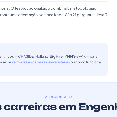
cacional. O TestVocacional.app combina 5 metodologias
) para uma orientação personalizada. São 21 perguntas, leva 3
ntíficos — CHASIDE, Holland, Big Five, MMMG e VAK — para
ue-se de
ver todas as carreiras universitárias
ou como funciona
⚙️ ENGENHARIA
 carreiras em Engen