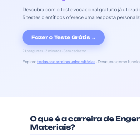
Descubra com o teste vocacional gratuito já utili
5 testes científicos oferece uma resposta personali
Fazer o Teste Grátis →
21 perguntas · 3 minutos · Sem cadastro
Explore
todas as carreiras universitárias
· Descubra como funcio
O que é a carreira de Enge
Materiais?