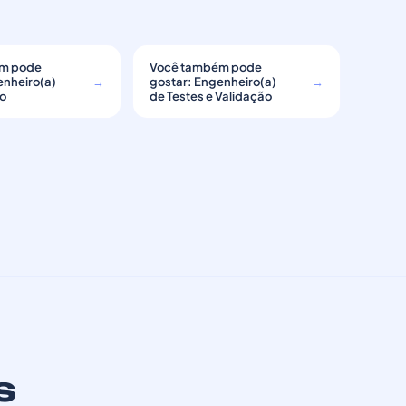
m pode
Você também pode
enheiro(a)
→
gostar: Engenheiro(a)
→
ão
de Testes e Validação
s