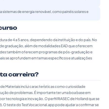
ra sistemas de energia renovável, como painéis solares e
curso
ura de 4 a 5 anos, dependendo da instituição e do país. No
s e de graduação, além de modalidades EAD que oferecem
sidades também oferecem programas de pós-graduação e
onais se aprofundem em temas específicos e atualizações
sta carreira?
de Materiais inclui características como curiosidade
solução de problemas. É importante ter uma boa base em
por tecnologia e inovação. O perfil RIASEC de Holland que se
ta (R). O teste do TestVocacional.app pode ajudar a confirmar se