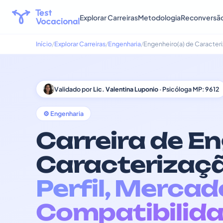
Explorar Carreiras
Metodologia
Reconversã
Início
Explorar Carreiras
Engenharia
Engenheiro(a) de Caracteri
Validado por
Lic. Valentina Luponio
· Psicóloga MP: 9612
⚙️ Engenharia
Carreira de En
Caracterizaçã
Perfil, Mercad
Compatibilida