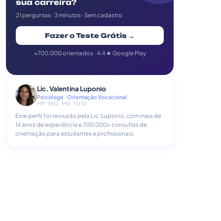
sua carreira?
21 perguntas · 3 minutos · Sem cadastro
Fazer o Teste Grátis →
+700.000 orientados · 4.4 ★ Google Play
Lic. Valentina Luponio
Psicóloga · Orientação Vocacional
MP: 9612 · MN: 71432
Este perfil foi revisado pela Lic. Luponio, com mais de
14 anos de experiência e 700.000+ consultas de
orientação para estudantes e profissionais.