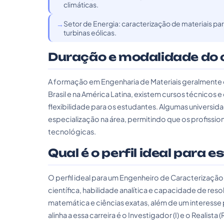
climáticas.
Setor de Energia: caracterização de materiais pa
turbinas eólicas.
Duração e modalidade do 
A formação em Engenharia de Materiais geralmente d
Brasil e na América Latina, existem cursos técnico
flexibilidade para os estudantes. Algumas univer
especialização na área, permitindo que os profissi
tecnológicas.
Qual é o perfil ideal para e
O perfil ideal para um Engenheiro de Caracterização 
científica, habilidade analítica e capacidade de re
matemática e ciências exatas, além de um interesse 
alinha a essa carreira é o Investigador (I) e o Realis