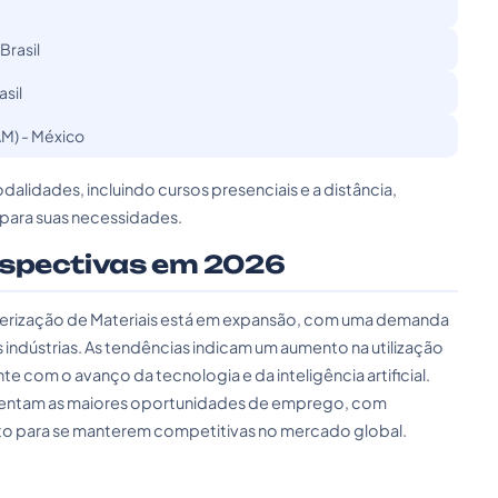
Brasil
asil
M) - México
lidades, incluindo cursos presenciais e a distância,
para suas necessidades.
rspectivas em 2026
terização de Materiais está em expansão, com uma demanda
 indústrias. As tendências indicam um aumento na utilização
e com o avanço da tecnologia e da inteligência artificial.
esentam as maiores oportunidades de emprego, com
o para se manterem competitivas no mercado global.