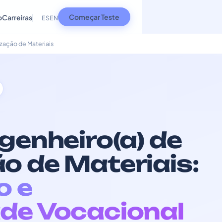
Começar Teste
o
Carreiras
ES
EN
zação de Materiais
genheiro(a) de
o de Materiais:
o e
de Vocacional