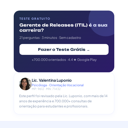
TESTE GRATUITO
Gerente de Releases (ITIL) é a sua
carreira?
21 perguntas · 3 minutos · Sem cadastro
Fazer o Teste Grátis →
+700.000 orientados · 4.4 ★ Google Play
Lic. Valentina Luponio
Psicóloga · Orientação Vocacional
MP: 9612 · MN: 71432
Este perfil foi revisado pela Lic. Luponio, com mais de 14
anos de experiência e 700.000+ consultas de
orientação para estudantes e profissionais.