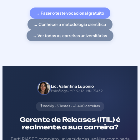
→ Fazer o teste vocacional gratuito
→ Conhecer a metodologia científica
→ Ver todas as carreiras universitárias
Lic. Valentina Luponio
Psicóloga · MP: 9612 · MN: 71432
🎙️ Vockly · 5 Testes · +1.400 carreiras
Gerente de Releases (ITIL) é
realmente a sua carreira?
Perfil RIASEC completo, universidades, análise combinada