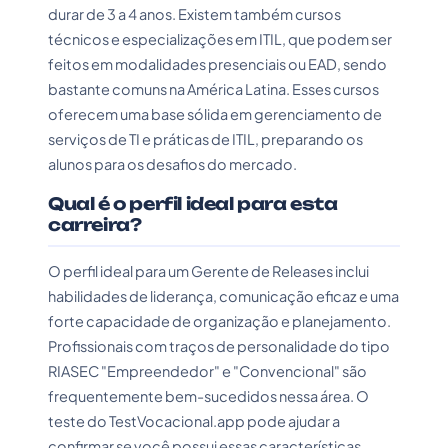
durar de 3 a 4 anos. Existem também cursos
técnicos e especializações em ITIL, que podem ser
feitos em modalidades presenciais ou EAD, sendo
bastante comuns na América Latina. Esses cursos
oferecem uma base sólida em gerenciamento de
serviços de TI e práticas de ITIL, preparando os
alunos para os desafios do mercado.
Qual é o perfil ideal para esta
carreira?
O perfil ideal para um Gerente de Releases inclui
habilidades de liderança, comunicação eficaz e uma
forte capacidade de organização e planejamento.
Profissionais com traços de personalidade do tipo
RIASEC "Empreendedor" e "Convencional" são
frequentemente bem-sucedidos nessa área. O
teste do TestVocacional.app pode ajudar a
confirmar se você possui essas características,