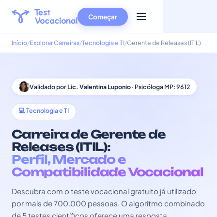
Começar
Início
Explorar Carreiras
Tecnologia e TI
Gerente de Releases (ITIL)
Validado por
Lic. Valentina Luponio
· Psicóloga MP: 9612
💻 Tecnologia e TI
Carreira de Gerente de
Releases (ITIL):
Perfil, Mercado e
Compatibilidade Vocacional
Descubra com o teste vocacional gratuito já utilizado
por mais de 700.000 pessoas. O algoritmo combinado
de 5 testes científicos oferece uma resposta