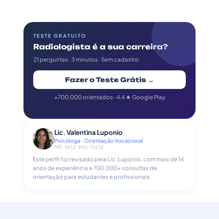
TESTE GRATUITO
Radiologista é a sua carreira?
21 perguntas · 3 minutos · Sem cadastro
Fazer o Teste Grátis →
+700.000 orientados · 4.4 ★ Google Play
Lic. Valentina Luponio
Psicóloga · Orientação Vocacional
MP: 9612 · MN: 71432
Este perfil foi revisado pela Lic. Luponio, com mais de 14
anos de experiência e 700.000+ consultas de
orientação para estudantes e profissionais.