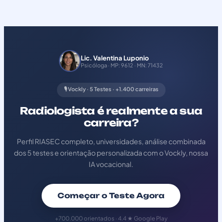
Lic. Valentina Luponio
Psicóloga · MP: 9612 · MN: 71432
🎙️ Vockly · 5 Testes · +1.400 carreiras
Radiologista é realmente a sua
carreira?
Perfil RIASEC completo, universidades, análise combinada
dos 5 testes e orientação personalizada com o Vockly, nossa
IA vocacional.
Começar o Teste Agora
+700.000 orientados · 4.4 ★ Google Play