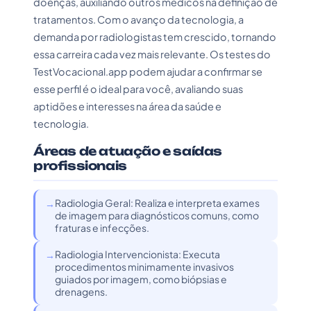
doenças, auxiliando outros médicos na definição de
tratamentos. Com o avanço da tecnologia, a
demanda por radiologistas tem crescido, tornando
essa carreira cada vez mais relevante. Os testes do
TestVocacional.app podem ajudar a confirmar se
esse perfil é o ideal para você, avaliando suas
aptidões e interesses na área da saúde e
tecnologia.
Áreas de atuação e saídas
profissionais
Radiologia Geral: Realiza e interpreta exames
de imagem para diagnósticos comuns, como
fraturas e infecções.
Radiologia Intervencionista: Executa
procedimentos minimamente invasivos
guiados por imagem, como biópsias e
drenagens.