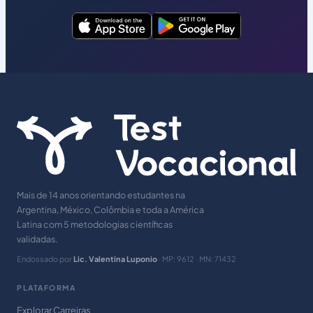
Mais de 14 anos orientando estudantes na
Argentina, México, Colômbia e toda a América
Latina com 5 metodologias científicas
validadas.
Endossado por
Lic. Valentina Luponio
· MP: 9612 · MN: 71432
PLATAFORMA
Explorar Carreiras