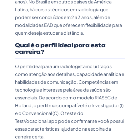
anos). No Brasil e em outros países da América
Latina, há cursos técnicos em radiologia que
podem ser concluídos em 2 a 3 anos, além de
modalidades EAD que oferecem flexibilidade para
quem deseja estudar a distância.
Qual é o perfil ideal para esta
carreira?
O perfil ideal para um radiologista inclui traços
como atenção aos detalhes, capacidade analítica e
habilidades de comunicação. Competências em
tecnologia e interesse pela área da saúde são
essenciais. De acordo com o modelo RIASEC de
Holland, o perfil mais compatível é o Investigador (I)
e o Convencional (C). O teste do
TestVocacional.app pode confirmar se você possui
essas características, ajudando na escolha da
carreira certa.