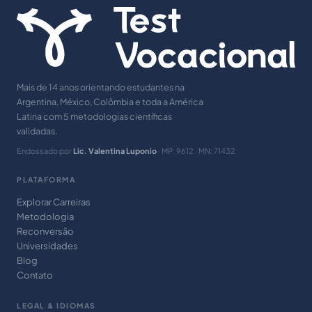
Mais de 14 anos orientando estudantes na
Argentina, México, Colômbia e toda a América
Latina com 5 metodologias científicas
validadas.
Endossado por
Lic. Valentina Luponio
· MP: 9612 · MN: 71432
PLATAFORMA
Explorar Carreiras
Metodologia
Reconversão
Universidades
Blog
Contato
LEGAL & IDIOMAS