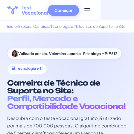
Começar
Início
Explorar Carreiras
Tecnologia e TI
Técnico de Suporte no Site
Validado por
Lic. Valentina Luponio
· Psicóloga MP: 9612
💻 Tecnologia e TI
Carreira de Técnico de
Suporte no Site:
Perfil, Mercado e
Compatibilidade Vocacional
Descubra com o teste vocacional gratuito já utilizado
por mais de 700.000 pessoas. O algoritmo combinado
de 5 testes científicos oferece uma resposta