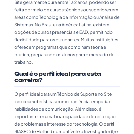
Site geralmente dura entre 1 a 2 anos, podendo ser
feita por meio de cursos técnicos ou superiores em
áreas como Tecnologia da Informação ou Análise de
Sistemas. No Brasil e na América Latina, existem
opções de cursos presenciais e EAD, permitindo
flexibilidade para os estudantes. Muitas instituições
oferecem programas que combinam teoria e
prática, preparando os alunos para o mercado de
trabalho.
Qual é o perfil ideal para esta
carreira?
O perfil ideal para um Técnico de Suporte no Site
inclui características como paciência, empatia e
habilidades de comunicação. Além disso, é
importante ter uma boa capacidade de resolução
de problemas e interesse por tecnologia. O perfil
RIASEC de Holland compatível é o Investigador (I) e