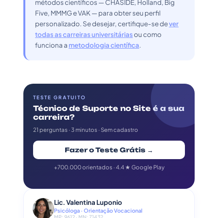
métodos científicos — CHASIDE, Holland, Big
Five, MMMG e VAK — para obter seu perfil
personalizado. Se desejar, certifique-se de
ver
todas as carreiras universitárias
ou como
funciona a
metodologia científica
.
TESTE GRATUITO
Técnico de Suporte no Site é a sua
carreira?
21 perguntas · 3 minutos · Sem cadastro
Fazer o Teste Grátis →
+700.000 orientados · 4.4 ★ Google Play
Lic. Valentina Luponio
Psicóloga · Orientação Vocacional
MP: 9612 · MN: 71432